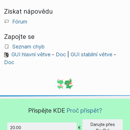
Získat nápovědu
Fórum
Zapojte se
Seznam chyb
GUI hlavní větve
-
Doc
|
GUI stabilní větve
-
Doc
Přispějte KDE
Proč přispět?
Darujte přes
€