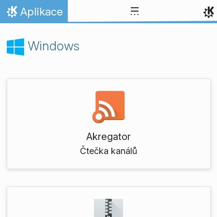
Přejít na obsah
Aplikace
Domů
Windows
Akregator
Čtečka kanálů