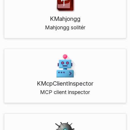
KMahjongg
Mahjongg solitér
KMcpClientInspector
MCP client inspector