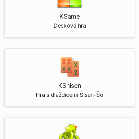
KSame
Desková hra
KShisen
Hra s dlaždicemi Šisen-Šo