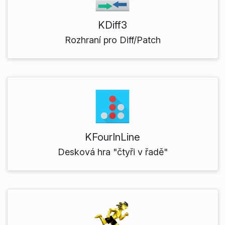
KDiff3
Rozhraní pro Diff/Patch
KFourInLine
Desková hra "čtyři v řadě"