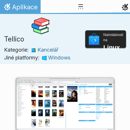
Přejít na obsah
Aplikace
Domů
Nainstalovat
Tellico
na
Linux
Kategorie:
Kancelář
Jiné platformy:
Windows