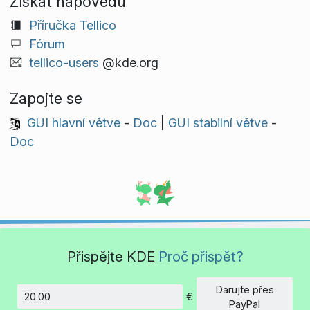
Získat nápovědu
Příručka Tellico
Fórum
tellico-users
@kde.org
Zapojte se
GUI hlavní větve
-
Doc
|
GUI stabilní větve
-
Doc
Přispějte KDE
Proč přispět?
Darujte přes
€
Částka
PayPal