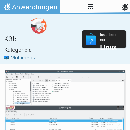
Zum Inhalt springen
Anwendungen
Startseite
Installieren
K3b
auf
Linux
Kategorien:
Multimedia