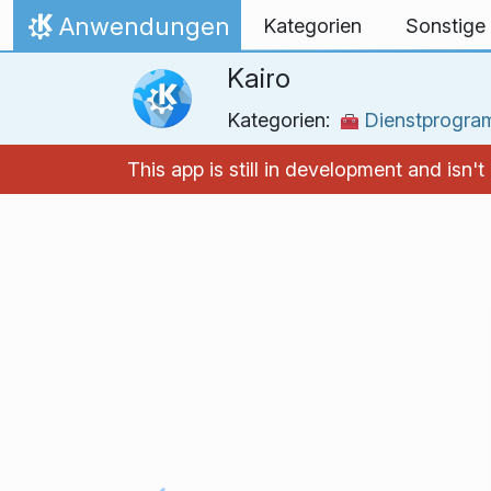
Zum Inhalt springen
Anwendungen
Kategorien
Sonstige
Startseite
Kairo
Kategorien:
Dienstprogr
This app is still in development and isn