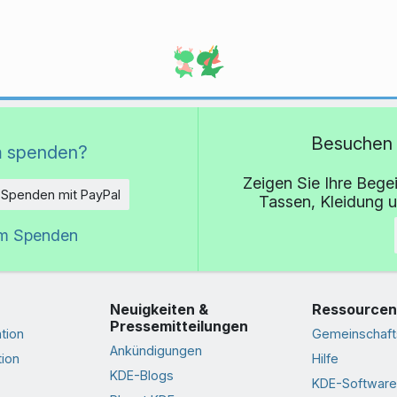
Besuchen 
 spenden?
Zeigen Sie Ihre Bege
Spenden mit PayPal
Tassen, Kleidung 
um Spenden
Neuigkeiten &
Ressourcen
Pressemitteilungen
tion
Gemeinschaft
Ankündigungen
ion
Hilfe
KDE-Blogs
KDE-Software