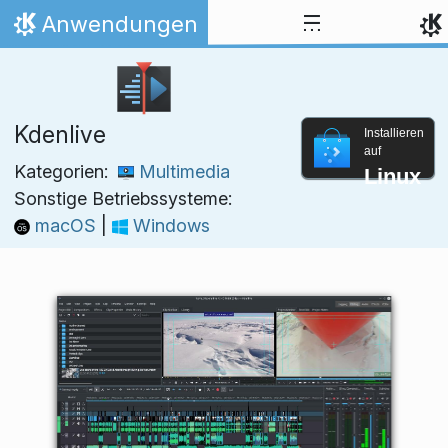
Zum Inhalt springen
Anwendungen
Startseite
Kdenlive
Installieren
auf
Kategorien:
Multimedia
Linux
Sonstige Betriebssysteme:
macOS
|
Windows