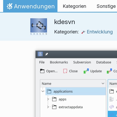
Zum Inhalt springen
Anwendungen
Kategorien
Sonstige
Startseite
kdesvn
Kategorien:
Entwicklung