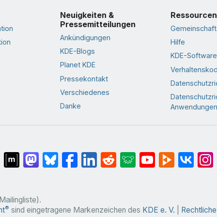
Neuigkeiten &
Ressourcen
Pressemitteilungen
tion
Gemeinschaft
Ankündigungen
ion
Hilfe
KDE-Blogs
KDE-Software
Planet KDE
Verhaltensko
Pressekontakt
Datenschutzric
Verschiedenes
Datenschutzric
Danke
Anwendunge
Mailingliste).
®
nt
sind eingetragene Markenzeichen des
KDE e. V.
|
Rechtlich