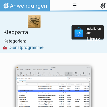
Zum Inhalt springen
Anwendungen
Startseite
Installieren
Kleopatra
auf
Linux
Kategorien:
Dienstprogramme