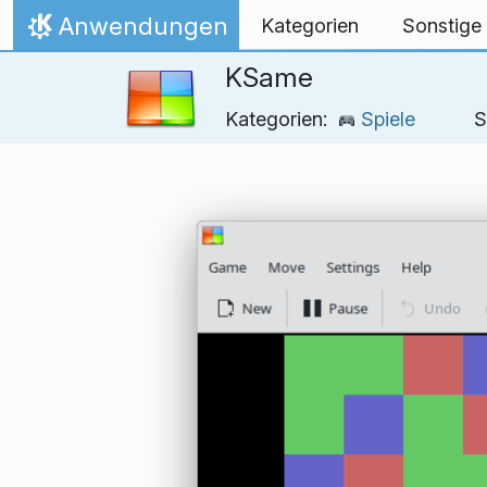
Zum Inhalt springen
Anwendungen
Kategorien
Sonstige
Startseite
KSame
Kategorien:
Spiele
S