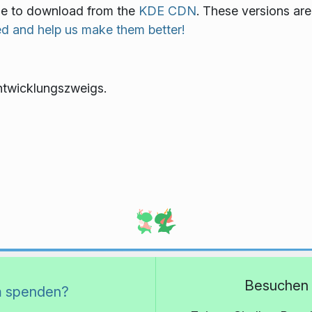
ble to download from the
KDE CDN
. These versions are
ed and help us make them better!
ntwicklungszweigs.
Besuchen 
 spenden?