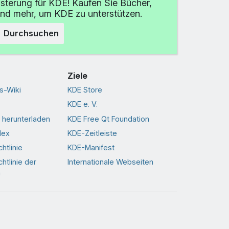
isterung für KDE! Kaufen Sie Bücher,
und mehr, um KDE zu unterstützen.
Durchsuchen
Ziele
s-Wiki
KDE Store
KDE e. V.
 herunterladen
KDE Free Qt Foundation
dex
KDE-Zeitleiste
htlinie
KDE-Manifest
htlinie der
Internationale Webseiten
n