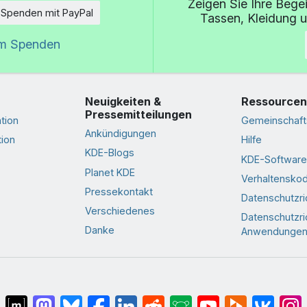
Zeigen Sie Ihre Bege
Spenden mit PayPal
Tassen, Kleidung 
um Spenden
Neuigkeiten &
Ressourcen
Pressemitteilungen
tion
Gemeinschaft
Ankündigungen
ion
Hilfe
KDE-Blogs
KDE-Software
Planet KDE
Verhaltensko
Pressekontakt
Datenschutzric
Verschiedenes
Datenschutzric
Danke
Anwendunge