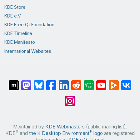
KDE Store
KDE e.V.
KDE Free Qt Foundation
KDE Timeline
KDE Manifesto
International Websites
Maintained by
KDE Webmasters
(public mailing list).
®
®
KDE
and
the K Desktop Environment
logo
are registered
trademarks of
KDE e.V.
|
Legal