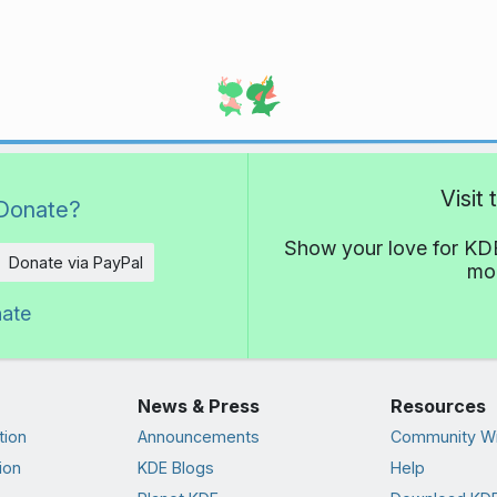
Visit
Donate?
Show your love for KDE
Donate via PayPal
mor
nate
News & Press
Resources
tion
Announcements
Community Wi
ion
KDE Blogs
Help