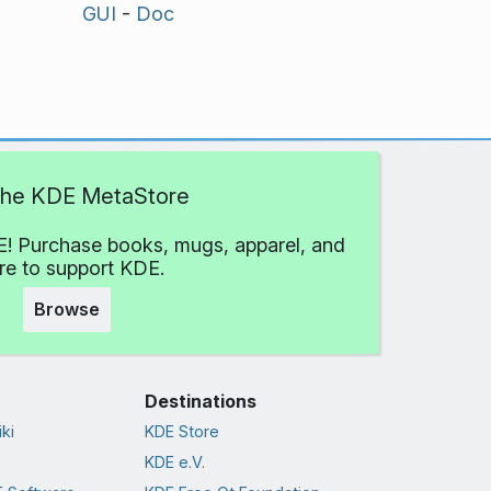
GUI
-
Doc
 the KDE MetaStore
! Purchase books, mugs, apparel, and
e to support KDE.
Browse
Destinations
ki
KDE Store
KDE e.V.