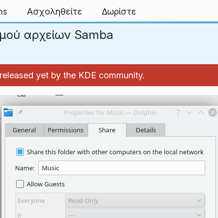
ms
Ασχοληθείτε
Δωρίστε
σμού αρχείων Samba
't released yet by the KDE community.