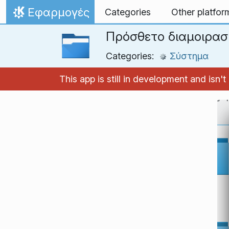
Skip to content
Εφαρμογές
Categories
Other platfor
Home
Πρόσθετο διαμοιρα
Categories:
Σύστημα
This app is still in development and isn