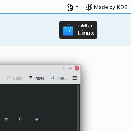
Select your language
Made by KDE
Install on
Linux