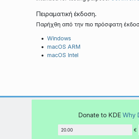
Πειραματική έκδοση.
Παρήχθη από την πιο πρόσφατη έκδοσ
Windows
macOS ARM
macOS Intel
Donate to KDE
Why 
€
Amount