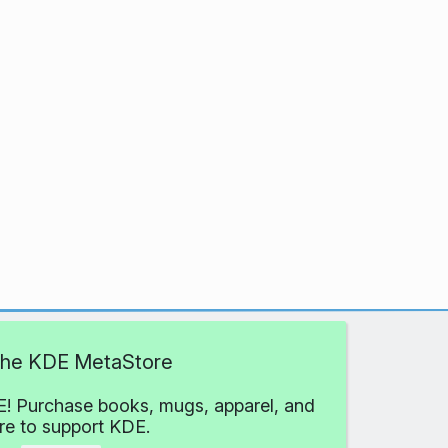
 the KDE MetaStore
! Purchase books, mugs, apparel, and
e to support KDE.