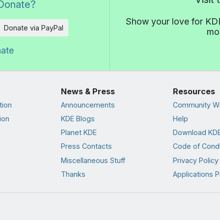
Donate?
Show your love for KDE
Donate via PayPal
mor
nate
News & Press
Resources
tion
Announcements
Community Wi
ion
KDE Blogs
Help
Planet KDE
Download KDE
Press Contacts
Code of Cond
Miscellaneous Stuff
Privacy Policy
Thanks
Applications P