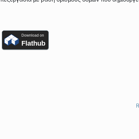
Download on
Flathub