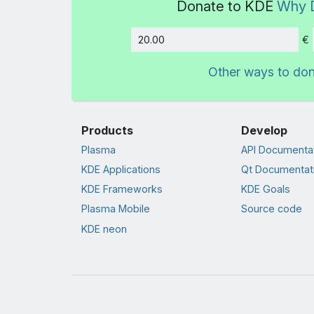
Donate to KDE
Why 
€
Amount
Other ways to do
Products
Develop
Plasma
API Documenta
KDE Applications
Qt Documentat
KDE Frameworks
KDE Goals
Plasma Mobile
Source code
KDE neon