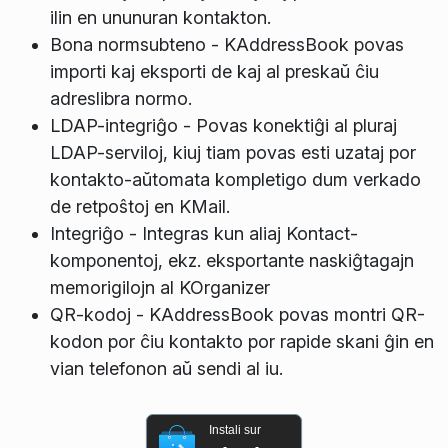
ilin en ununuran kontakton.
Bona normsubteno - KAddressBook povas
importi kaj eksporti de kaj al preskaŭ ĉiu
adreslibra normo.
LDAP-integriĝo - Povas konektiĝi al pluraj
LDAP-serviloj, kiuj tiam povas esti uzataj por
kontakto-aŭtomata kompletigo dum verkado
de retpoŝtoj en KMail.
Integriĝo - Integras kun aliaj Kontact-
komponentoj, ekz. eksportante naskiĝtagajn
memorigilojn al KOrganizer
QR-kodoj - KAddressBook povas montri QR-
kodon por ĉiu kontakto por rapide skani ĝin en
vian telefonon aŭ sendi al iu.
Instali sur