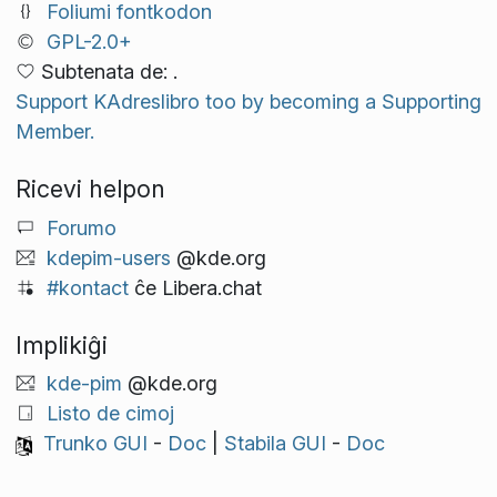
Foliumi fontkodon
GPL-2.0+
Subtenata de: .
Support KAdreslibro too by becoming a Supporting
Member.
Ricevi helpon
Forumo
kdepim-users
@kde.org
#kontact
ĉe Libera.chat
Implikiĝi
kde-pim
@kde.org
Listo de cimoj
Trunko GUI
-
Doc
|
Stabila GUI
-
Doc