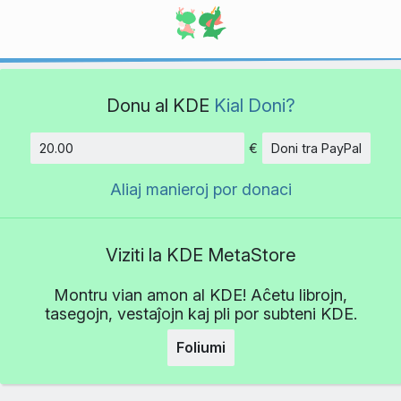
Donu al KDE
Kial Doni?
€
Doni tra PayPal
Kvanto
Aliaj manieroj por donaci
Viziti la KDE MetaStore
Montru vian amon al KDE! Aĉetu librojn,
tasegojn, vestaĵojn kaj pli por subteni KDE.
Foliumi