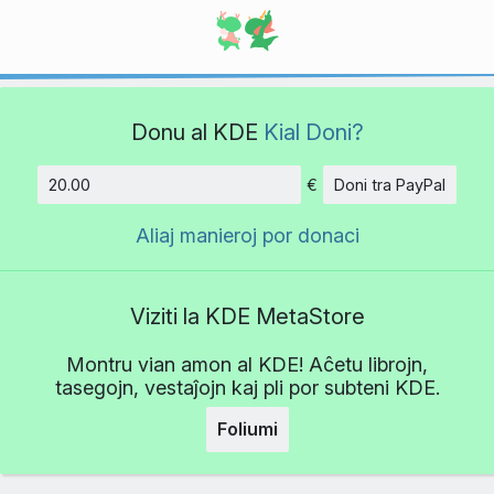
Donu al KDE
Kial Doni?
€
Doni tra PayPal
Kvanto
Aliaj manieroj por donaci
Viziti la KDE MetaStore
Montru vian amon al KDE! Aĉetu librojn,
tasegojn, vestaĵojn kaj pli por subteni KDE.
Foliumi