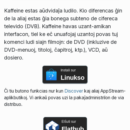
Kaffeine estas aŭdvidaĵa ludilo. Kio diferencas ĝin
de la aliaj estas ĝia bonega subteno de cifereca
televido (DVB). Kaffeine havas uzant-amikan
interfacon, tiel ke eĉ unuafojaj uzantoj povas tuj
komenci ludi siajn filmojn: de DVD (inkluzive de
DVD-menuoj, titoloj, ĉapitroj, ktp.), VCD, aŭ
dosiero.
Instali sur
Linukso
Ĉi tiu butono funkcias nur kun
Discover
kaj aliaj AppStream-
aplikbutikoj. Vi ankaŭ povas uzi la pakaĵadministrilon de via
distribuo.
Elŝuti sur
Flathub