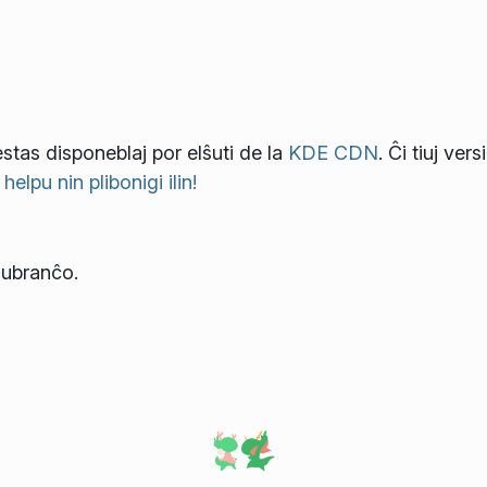
tas disponeblaj por elŝuti de la
KDE CDN
. Ĉi tiuj vers
elpu nin plibonigi ilin!
lubranĉo.