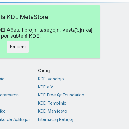
ti la KDE MetaStore
 Aĉetu librojn, tasegojn, vestaĵojn kaj
i por subteni KDE.
Foliumi
Celoj
io
KDE-Vendejo
KDE e.V.
ogramaron
KDE Free Qt Foundation
KDE-Templinio
tiko
KDE-Manifesto
iko de Aplikaĵoj
Internaciaj Retejoj