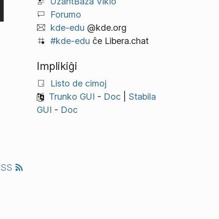
UzantBaza Vikio
Forumo
kde-edu
@kde.org
#kde-edu
ĉe Libera.chat
Implikiĝi
Listo de cimoj
Trunko GUI
-
Doc
|
Stabila
GUI
-
Doc
RSS