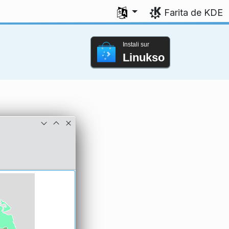
Elektu vian lingvon
Farita de KDE
Instali sur
Linukso