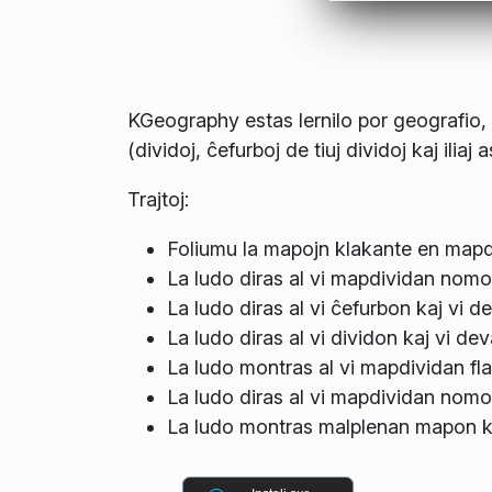
KGeography estas lernilo por geografio, kiu
(dividoj, ĉefurboj de tiuj dividoj kaj iliaj 
Trajtoj:
Foliumu la mapojn klakante en mapdi
La ludo diras al vi mapdividan nomo
La ludo diras al vi ĉefurbon kaj vi d
La ludo diras al vi dividon kaj vi de
La ludo montras al vi mapdividan fl
La ludo diras al vi mapdividan nomon
La ludo montras malplenan mapon kaj 