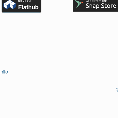
Elŝuti sur
Flathub
nilo