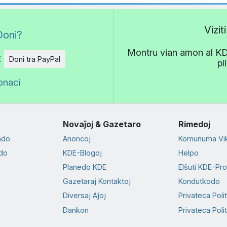
Vizi
Doni?
Montru vian amon al KDE!
€
Doni tra PayPal
pl
onaci
Novaĵoj & Gazetaro
Rimedoj
ado
Anoncoj
Komunuma Vik
do
KDE-Blogoj
Helpo
Planedo KDE
Elŝuti KDE-Pr
Gazetaraj Kontaktoj
Kondutkodo
Diversaj Aĵoj
Privateca Poli
Dankon
Privateca Polit