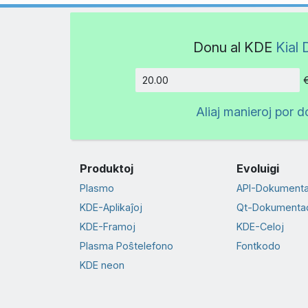
Donu al KDE
Kial 
Kvanto
Aliaj manieroj por d
Produktoj
Evoluigi
Plasmo
API-Dokument
KDE-Aplikaĵoj
Qt-Dokumenta
KDE-Framoj
KDE-Celoj
Plasma Poŝtelefono
Fontkodo
KDE neon