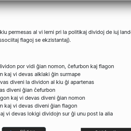
 permesas al vi lerni pri la politikaj dividoj de iuj land
associitaj flagoj se ekzistantaj).
vidon por vidi ĝian nomon, ĉefurbon kaj flagon
n kaj vi devas alklaki ĝin surmape
evas diveni la dividon al kiu ĝi apartenas
vas diveni ĝian ĉefurbon
agon kaj vi devas diveni ĝian nomon
 kaj vi devas diveni ĝian flagon
vi devas lokigi dividojn sur ĝi unu post la alia