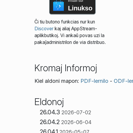
Instali sur
Linukso
Ĉi tiu butono funkcias nur kun
Discover
kaj aliaj AppStream-
aplikbutikoj. Vi ankaŭ povas uzi la
pakaĵadministrilon de via distribuo.
Kromaj Informoj
Kiel aldoni mapon:
PDF-lernilo
-
ODF-ler
Eldonoj
26.04.3
2026-07-02
26.04.2
2026-06-04
26.04.1
2026-05-07