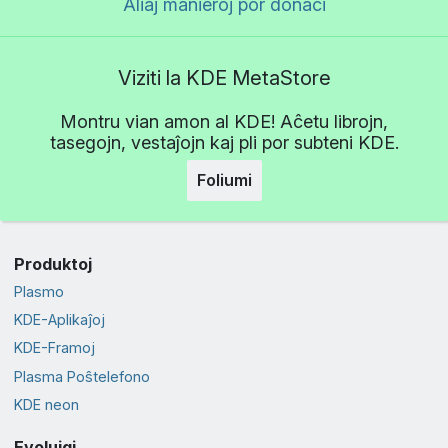
Aliaj manieroj por donaci
Viziti la KDE MetaStore
Montru vian amon al KDE! Aĉetu librojn,
tasegojn, vestaĵojn kaj pli por subteni KDE.
Foliumi
Produktoj
Plasmo
KDE-Aplikaĵoj
KDE-Framoj
Plasma Poŝtelefono
KDE neon
Evoluigi