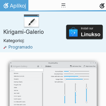
Salti al enhavo
Aplikoj
Hejmo
Instali sur
Kirigami-Galerio
Linukso
Kategorioj:
Programado