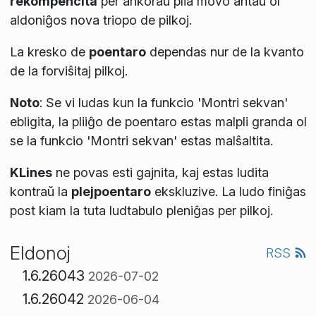
rekompencita
per ankoraŭ plia movo antaŭ ol
aldoniĝos nova triopo de pilkoj.
La kresko de
poentaro
dependas nur de la kvanto
de la forviŝitaj pilkoj.
Noto
:
Se vi ludas kun la funkcio 'Montri sekvan'
ebligita, la pliiĝo de poentaro estas malpli granda ol
se la funkcio 'Montri sekvan' estas malŝaltita.
KLines
ne povas esti gajnita, kaj estas ludita
kontraŭ la
plejpoentaro
ekskluzive. La ludo finiĝas
post kiam la tuta ludtabulo pleniĝas per pilkoj.
Eldonoj
RSS
1.6.26043
2026-07-02
1.6.26042
2026-06-04