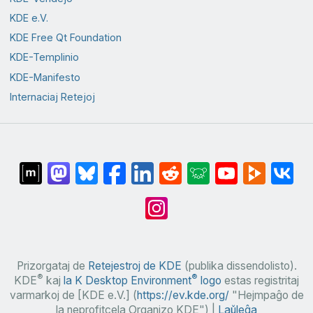
KDE e.V.
KDE Free Qt Foundation
KDE-Templinio
KDE-Manifesto
Internaciaj Retejoj
Prizorgataj de
Retejestroj de KDE
(publika dissendolisto).
®
®
KDE
kaj
la K Desktop Environment
logo
estas registritaj
varmarkoj de [KDE e.V.] (
https://ev.kde.org/
"Hejmpaĝo de
la neprofitcela Organizo KDE") |
Laŭleĝa