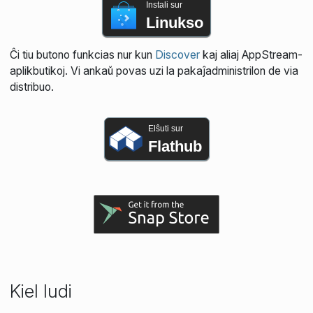
Instali sur
Linukso
Ĉi tiu butono funkcias nur kun
Discover
kaj aliaj AppStream-
aplikbutikoj. Vi ankaŭ povas uzi la pakaĵadministrilon de via
distribuo.
Elŝuti sur
Flathub
Kiel ludi