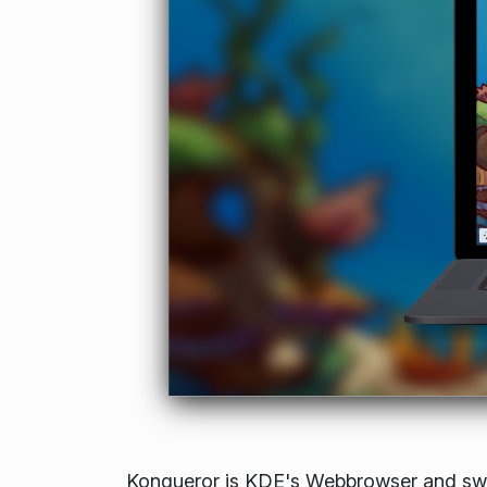
Konqueror is KDE's Webbrowser and swis