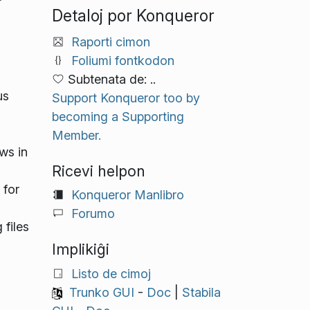
Detaloj por Konqueror
Raporti cimon
Foliumi fontkodon
Subtenata de: ..
us
Support Konqueror too by
becoming a Supporting
Member.
ws in
Ricevi helpon
 for
Konqueror Manlibro
Forumo
 files
Implikiĝi
Listo de cimoj
Trunko GUI
-
Doc
|
Stabila