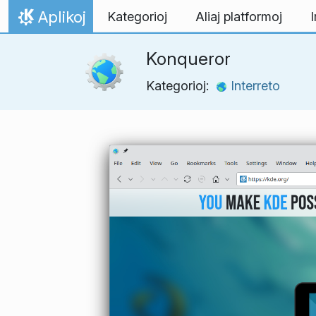
Salti al enhavo
Aplikoj
Kategorioj
Aliaj platformoj
I
Hejmo
Konqueror
Kategorioj:
Interreto