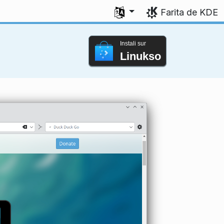
Elektu vian lingvon
Farita de KDE
Instali sur
Linukso