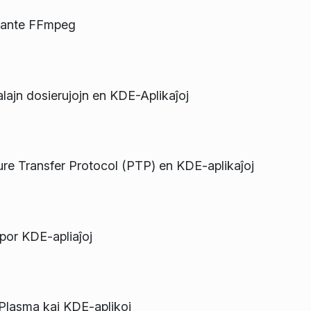
uzante FFmpeg
alajn dosierujojn en KDE-Aplikaĵoj
re Transfer Protocol (PTP) en KDE-aplikaĵoj
 por KDE-apliaĵoj
lasma kaj KDE-aplikoj