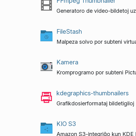
FFmpeg Thumbnailer
Generatoro de video-bildetoj 
FileStash
Malpeza solvo por subteni virtu
Kamera
Kromprogramo por subteni Pictu
kdegraphics-thumbnailers
Grafikdosierformataj bildetigiloj
KIO S3
Amazon S3-integriĝo kun KDE P