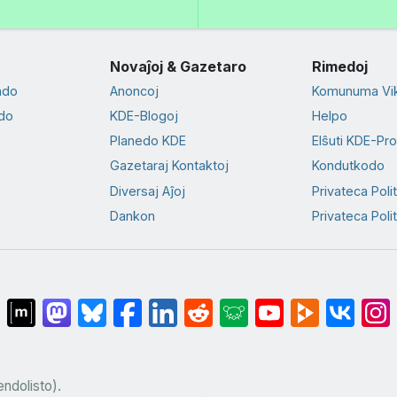
Novaĵoj & Gazetaro
Rimedoj
ado
Anoncoj
Komunuma Vik
do
KDE-Blogoj
Helpo
Planedo KDE
Elŝuti KDE-Pr
Gazetaraj Kontaktoj
Kondutkodo
Diversaj Aĵoj
Privateca Poli
Dankon
Privateca Polit
ndolisto).