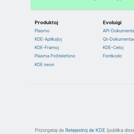
Produktoj
Evoluigi
Plasmo
API-Dokument
KDE-Aplikaĵoj
Qt-Dokumenta
KDE-Framoj
KDE-Celoj
Plasma Poŝtelefono
Fontkodo
KDE neon
Prizorgataj de
Retejestroj de KDE
(publika disse