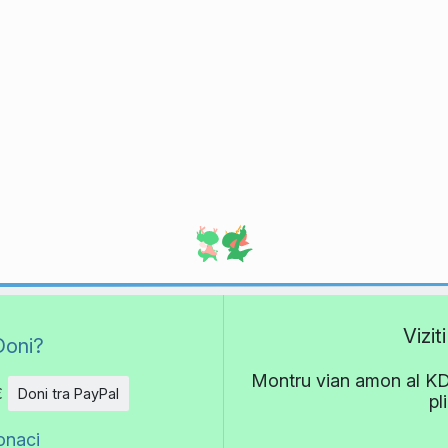
Vizi
Doni?
Montru vian amon al KDE!
€
Doni tra PayPal
pl
onaci