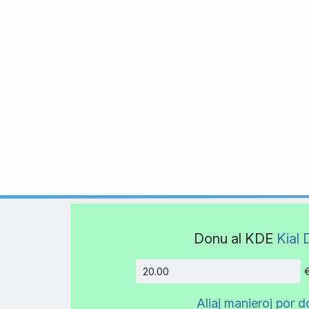
Donu al KDE
Kial 
Kvanto
Aliaj manieroj por d