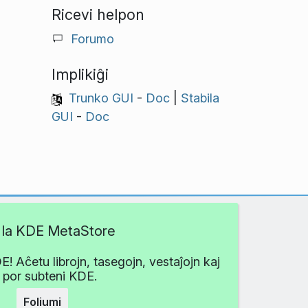
Ricevi helpon
Forumo
Implikiĝi
Trunko GUI
-
Doc
|
Stabila
GUI
-
Doc
ti la KDE MetaStore
 Aĉetu librojn, tasegojn, vestaĵojn kaj
i por subteni KDE.
Foliumi