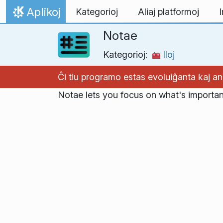
Salti al enhavo
Aplikoj
Kategorioj
Aliaj platformoj
I
Hejmo
Notae
Kategorioj:
Iloj
Ĉi tiu programo estas evoluiĝanta kaj 
Notae lets you focus on what's importan