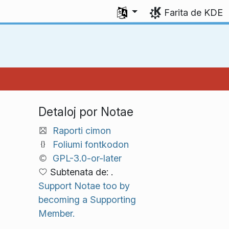
Elektu vian lingvon
Farita de KDE
Detaloj por Notae
Raporti cimon
Foliumi fontkodon
GPL-3.0-or-later
Subtenata de: .
Support Notae too by
becoming a Supporting
Member.