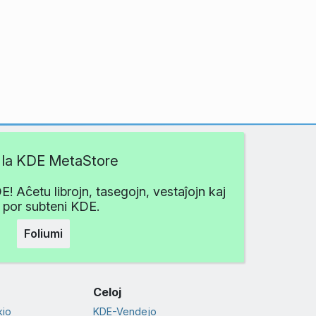
ti la KDE MetaStore
 Aĉetu librojn, tasegojn, vestaĵojn kaj
i por subteni KDE.
Foliumi
Celoj
io
KDE-Vendejo