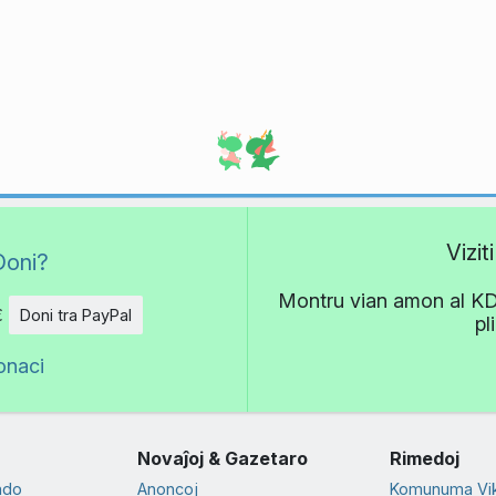
Vizi
Doni?
Montru vian amon al KDE!
€
Doni tra PayPal
pl
onaci
Novaĵoj & Gazetaro
Rimedoj
ado
Anoncoj
Komunuma Vik