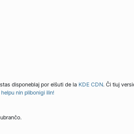
tas disponeblaj por elŝuti de la
KDE CDN
. Ĉi tiuj versi
elpu nin plibonigi ilin!
lubranĉo.