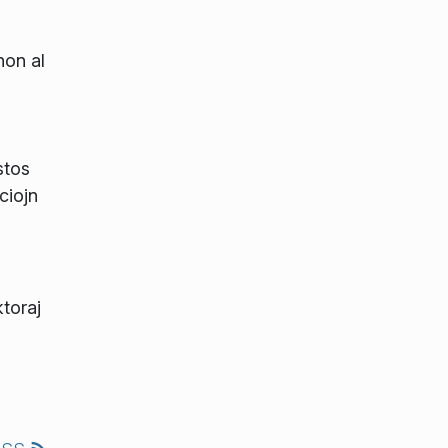
non al
stos
ciojn
toraj