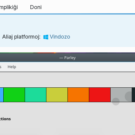
mplikiĝi
Doni
Aliaj platformoj:
Vindozo