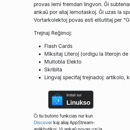
provas lerni fremdan lingvon. Ĝi subtenas
ankaŭ por aliaj lernotaskoj. Ĝi uzas la 
Vortarkolektoj povas esti elŝutitaj per "G
Trejnaj Reĝimoj:
Flash Cards
Miksitaj Literoj (ordigu la literojn de
Multobla Elekto
Skribita
Lingvaj specifaj trejnadoj: artikolo
Instali sur
Linukso
Ĉi tiu butono funkcias nur kun
Discover
kaj aliaj AppStream-
aplikbutikoj. Vi ankaŭ povas uzi la