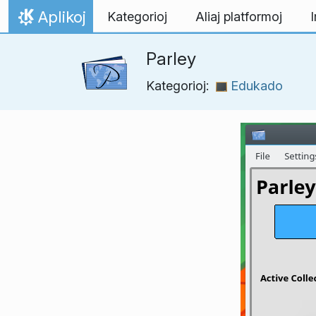
Salti al enhavo
Aplikoj
Kategorioj
Aliaj platformoj
I
Hejmo
Parley
Kategorioj:
Edukado