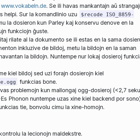
e
www.vokabeln.de
. Se ili havas mankantajn aŭ strangaj
vus helpi. Sur la komandlinio uzu
$recode ISO_8859-
mu la dosieron kun Parley kaj konservu denove en la
jn funkciojn ĝuste.
taj rilate al la dokumento se ili estas en la sama dosier
nton inkluzive de bildoj, metu la bildojn en la saman
havantan la bildojn. Nuntempe nur lokaj dosieroj funkci
 kiel bildoj sed uzi forajn dosierojn kiel
funkcias bone.
le.ogg
havas problemojn kun mallongaj ogg-dosieroj (<2,7 seku
DEs Phonon nuntempe uzas xine kiel backend por sono
e funkcias tie, bonvolu cimu la xine-homojn.
 kontrolu la lecionojn maldekstre.