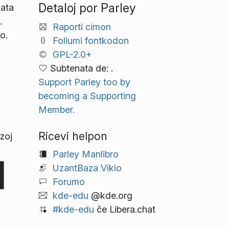
Detaloj por Parley
zata
.
Raporti cimon
o.
Foliumi fontkodon
GPL-2.0+
Subtenata de: .
Support Parley too by
becoming a Supporting
Member.
Ricevi helpon
zoj
Parley Manlibro
UzantBaza Vikio
Forumo
kde-edu
@kde.org
#kde-edu
ĉe Libera.chat