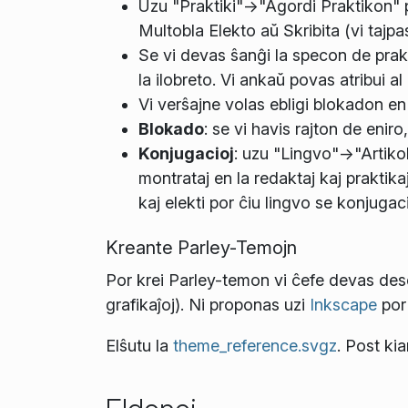
Uzu "Praktiki"->"Agordi Praktikon" 
Multobla Elekto aŭ Skribita (vi tajpa
Se vi devas ŝanĝi la specon de prakt
la ilobreto. Vi ankaŭ povas atribui al
Vi verŝajne volas ebligi blokadon e
Blokado
: se vi havis rajton de eniro,
Konjugacioj
: uzu "Lingvo"->"Artikol
montrataj en la redaktaj kaj praktika
kaj elekti por ĉiu lingvo se konjugac
Kreante Parley-Temojn
Por krei Parley-temon vi ĉefe devas des
grafikaĵoj). Ni proponas uzi
Inkscape
por 
Elŝutu la
theme_reference.svgz
. Post kia