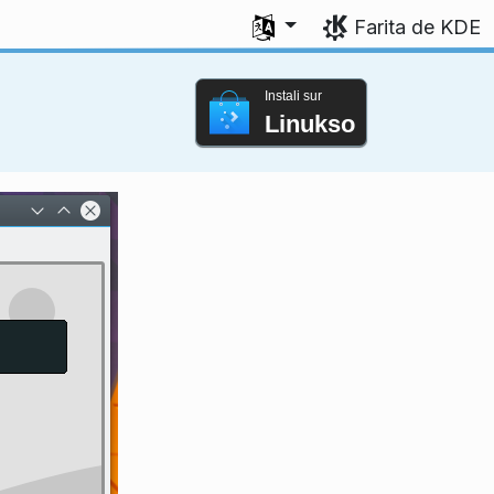
Elektu vian lingvon
Farita de KDE
Instali sur
Linukso