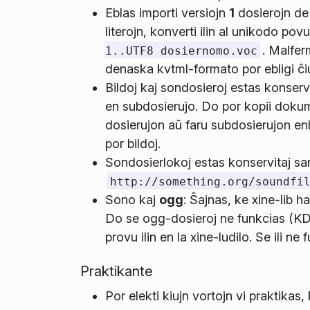
Eblas importi versiojn
1
dosierojn d
literojn, konverti ilin al unikodo po
. Malfer
1..UTF8 dosiernomo.voc
denaska kvtml-formato por ebligi ĉiu
Bildoj kaj sondosieroj estas konservi
en subdosierujo. Do por kopii dokume
dosierujon aŭ faru subdosierujon en
por bildoj.
Sondosierlokoj estas konservitaj same
http://something.org/soundfi
Sono kaj
ogg
: Ŝajnas, ke xine-lib 
Do se ogg-dosieroj ne funkcias (K
provu ilin en la xine-ludilo. Se ili n
Praktikante
Por elekti kiujn vortojn vi praktikas,