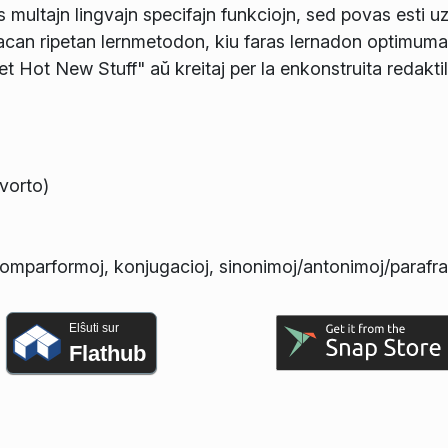
 multajn lingvajn specifajn funkciojn, sed povas esti u
spacan ripetan lernmetodon, kiu faras lernadon optimuma
et Hot New Stuff" aŭ kreitaj per la enkonstruita redaktil
 vorto)
, komparformoj, konjugacioj, sinonimoj/antonimoj/parafra
Elŝuti sur
Flathub