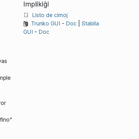
Implikiĝi
Listo de cimoj
Trunko GUI
-
Doc
|
Stabila
GUI
-
Doc
vas
imple
Por
fino"