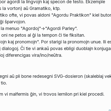
por agordi la lingvojn kaj specon de testo. Ekzemple
s la vorton) aŭ Gramatiko, ktp.
iko ofte, vi povas aldoni "Agordu Praktikon" kiel buto
 ĝi ŝparvojon.
n la menuo "Agordoj"->"Agordi Parley".
 oni ne petos al ĝi la tempon ĉi tie fiksitan.
ojn kaj pronomojn". Por starigi la pronomojn unue. Ili e
j dialogoj. Ĉi tie vi ankaŭ povas ebligi duoblajn konjuga
ioj diferencigas vira/ino/neŭtra.
egni aŭ pli bone redesegni SVG-dosieron (skaleblaj vek
tio.
m vi malfermis ĝin, vi trovos lernilon pri kiel procedi.