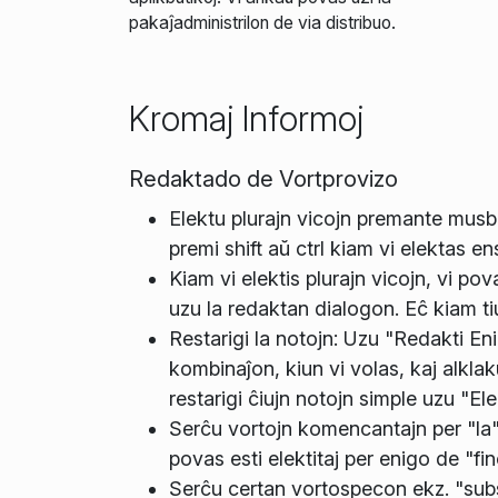
pakaĵadministrilon de via distribuo.
Kromaj Informoj
Redaktado de Vortprovizo
Elektu plurajn vicojn premante musbu
premi shift aŭ ctrl kiam vi elektas en
Kiam vi elektis plurajn vicojn, vi p
uzu la redaktan dialogon. Eĉ kiam ti
Restarigi la notojn: Uzu "Redakti Eni
kombinaĵon, kiun vi volas, kaj alklaku
restarigi ĉiujn notojn simple uzu "Ele
Serĉu vortojn komencantajn per "la" 
povas esti elektitaj per enigo de "fi
Serĉu certan vortospecon ekz. "subst