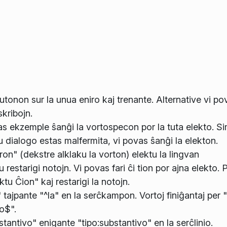
tonon sur la unua eniro kaj trenante. Alternative vi po
skribojn.
ovas ekzemple ŝanĝi la vortospecon por la tuta elekto. S
u dialogo estas malfermita, vi povas ŝanĝi la elekton.
ron" (dekstre alklaku la vorton) elektu la lingvan
 restarigi notojn. Vi povas fari ĉi tion por ajna elekto. 
ktu Ĉion" kaj restarigi la notojn.
tajpante "^la" en la serĉkampon. Vortoj finiĝantaj per "
no$".
antivo" enigante "tipo:substantivo" en la serĉlinio.