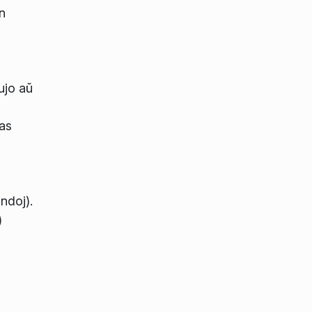
n
ujo aŭ
as
ndoj).
)