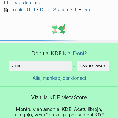
Listo de cimoj
Trunko GUI
-
Doc
|
Stabila GUI
-
Doc
Donu al KDE
Kial Doni?
€
Doni tra PayPal
Kvanto
Aliaj manieroj por donaci
Viziti la KDE MetaStore
Montru vian amon al KDE! Aĉetu librojn,
tasegojn, vestaĵojn kaj pli por subteni KDE.