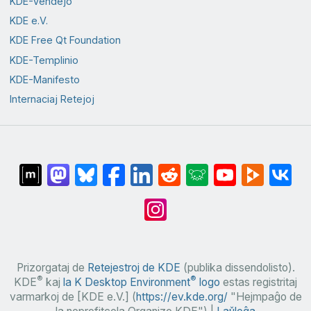
KDE-Vendejo
KDE e.V.
KDE Free Qt Foundation
KDE-Templinio
KDE-Manifesto
Internaciaj Retejoj
Prizorgataj de
Retejestroj de KDE
(publika dissendolisto).
®
®
KDE
kaj
la K Desktop Environment
logo
estas registritaj
varmarkoj de [KDE e.V.] (
https://ev.kde.org/
"Hejmpaĝo de