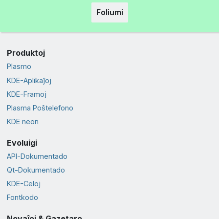
Foliumi
Produktoj
Plasmo
KDE-Aplikaĵoj
KDE-Framoj
Plasma Poŝtelefono
KDE neon
Evoluigi
API-Dokumentado
Qt-Dokumentado
KDE-Celoj
Fontkodo
Novaĵoj & Gazetaro