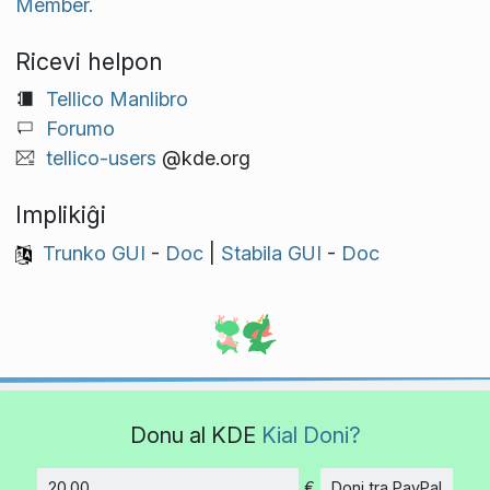
Member.
Ricevi helpon
Tellico Manlibro
Forumo
tellico-users
@kde.org
Implikiĝi
Trunko GUI
-
Doc
|
Stabila GUI
-
Doc
Donu al KDE
Kial Doni?
€
Doni tra PayPal