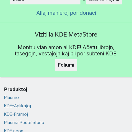
Kvanto
Aliaj manieroj por donaci
Viziti la KDE MetaStore
Montru vian amon al KDE! Aĉetu librojn,
tasegojn, vestaĵojn kaj pli por subteni KDE.
Foliumi
Produktoj
Plasmo
KDE-Aplikaĵoj
KDE-Framoj
Plasma Poŝtelefono
KDE neon