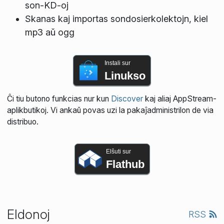
son-KD-oj
Skanas kaj importas sondosierkolektojn, kiel
mp3 aŭ ogg
Instali sur
Linukso
Ĉi tiu butono funkcias nur kun
Discover
kaj aliaj AppStream-
aplikbutikoj. Vi ankaŭ povas uzi la pakaĵadministrilon de via
distribuo.
Elŝuti sur
Flathub
Eldonoj
RSS