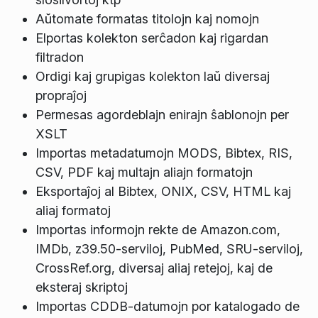
Aŭtomate formatas titolojn kaj nomojn
Elportas kolekton serĉadon kaj rigardan
filtradon
Ordigi kaj grupigas kolekton laŭ diversaj
propraĵoj
Permesas agordeblajn enirajn ŝablonojn per
XSLT
Importas metadatumojn MODS, Bibtex, RIS,
CSV, PDF kaj multajn aliajn formatojn
Eksportaĵoj al Bibtex, ONIX, CSV, HTML kaj
aliaj formatoj
Importas informojn rekte de Amazon.com,
IMDb, z39.50-serviloj, PubMed, SRU-serviloj,
CrossRef.org, diversaj aliaj retejoj, kaj de
eksteraj skriptoj
Importas CDDB-datumojn por katalogado de