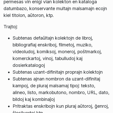
permesas vin enigi vian kolekton en kataloga
datumbazo, konservante multajn malsamajn ecojn
kiel titolon, aŭtoron, ktp.
Trajtoj:
Subtenas defaŭltajn kolektojn de libroj,
bibliografiaj enskriboj, filmetoj, muziko,
videoludoj, komiksoj, moneroj, poŝtmarkoj,
komerckartoj, vinoj, tabulludoj kaj
dosierkatalogoj
Subtenas uzant-difinitajn proprajn kolektojn
Subtenas ajnan nombron da uzant-difinitaj
kampoj, de pluraj malsamaj tipoj: teksto,
alineo, listo, markobutono, nombro, URL, dato,
bildoj kaj kombinaĵoj
Pritraktas enskribojn kun pluraj aŭtoroj, ĝenroj,
ŝlosilvortoj ktp