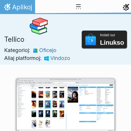
Salti al enhavo
Aplikoj
Hejmo
Instali sur
Tellico
Linukso
Kategorioj:
Oficejo
Aliaj platformoj:
Vindozo