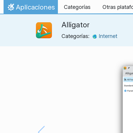
Ir al contenido
Aplicaciones
Categorías
Otras plata
Inicio
Alligator
Categorías:
Internet