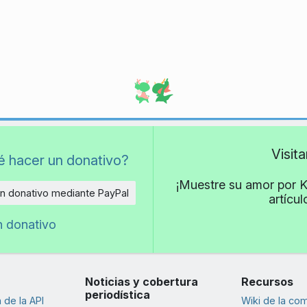
Visit
é hacer un donativo?
¡Muestre su amor por K
n donativo mediante PayPal
artícu
n donativo
Noticias y cobertura
Recursos
periodística
de la API
Wiki de la co