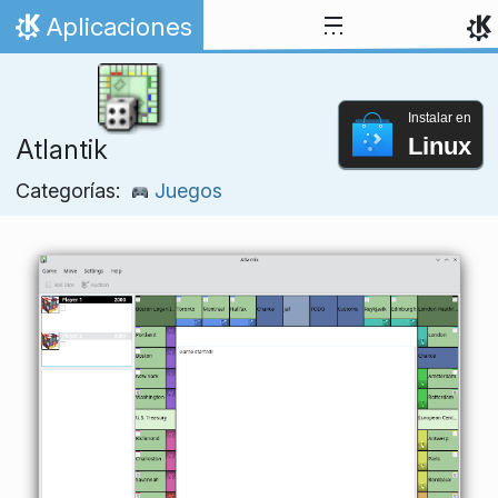
Ir al contenido
Aplicaciones
Inicio
Instalar en
Linux
Atlantik
Categorías:
Juegos