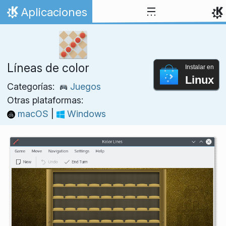
Ir al contenido
Aplicaciones
Inicio
Líneas de color
Instalar en
Linux
Categorías:
Juegos
Otras plataformas:
macOS
|
Windows