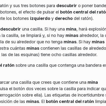
ratón y sus tres botones para
descubrir
o poner bande
s botones, el efecto de pulsar el
botón central del rató
nte los botones
izquierdo
y
derecho
del ratón).
a
descubrir
una casilla. Si hay una
mina
, hará explosión
la casilla, se limpiará y, si no hay
minas
alrededor, la c
lla de su alrededor que no tenga
minas
. Si hay
minas
estra cuántas
minas
contienen las casillas de alrededo
 las de las esquinas
) tiene ocho casillas alrededor.
l ratón
sobre una casilla que contenga una bandera e
rcar una casilla que crees que contiene una
mina
ulsa el botón dos veces sobre la casilla para indicar q
errogación sobre ella). Las etiquetas de incertidumbre
osición de las
minas
. El
botón central del ratón
limpia