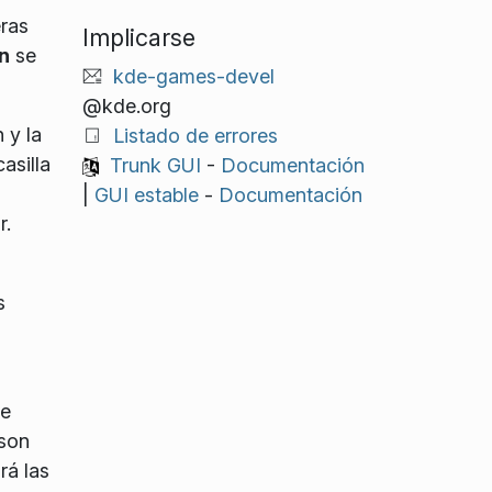
ras
Implicarse
n
se
kde-games-devel
@kde.org
 y la
Listado de errores
asilla
Trunk GUI
-
Documentación
|
GUI estable
-
Documentación
r.
s
ue
 son
rá las