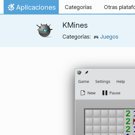
Ir al contenido
Aplicaciones
Categorías
Otras plata
Inicio
KMines
Categorías:
Juegos