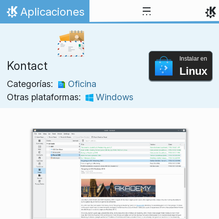
Ir al contenido
Aplicaciones
Inicio
Instalar en
Kontact
Linux
Categorías:
Oficina
Otras plataformas:
Windows