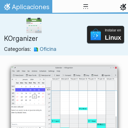
Ir al contenido
Aplicaciones
Inicio
Instalar en
Linux
KOrganizer
Categorías:
Oficina