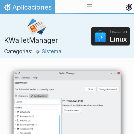
Ir al contenido
Aplicaciones
Inicio
Instalar en
Linux
KWalletManager
Categorías:
Sistema