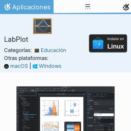
Ir al contenido
Aplicaciones
Inicio
LabPlot
Instalar en
Linux
Categorías:
Educación
Otras plataformas:
macOS
|
Windows