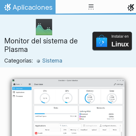
Ir al contenido
Aplicaciones
Inicio
Instalar en
Monitor del sistema de
Linux
Plasma
Categorías:
Sistema