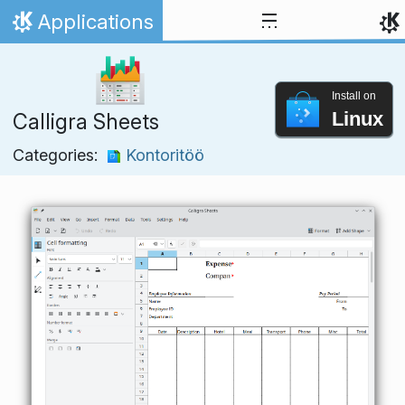
Skip to content
Applications
Home
Install on
Linux
Calligra Sheets
Categories:
Kontoritöö