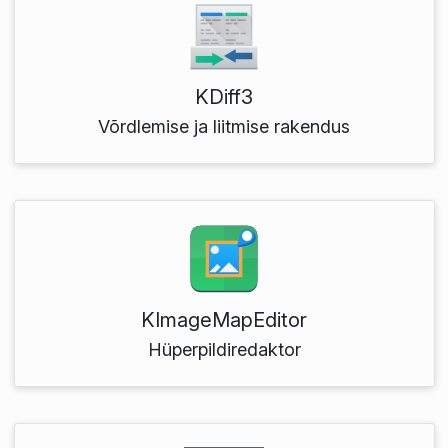
KDiff3
Võrdlemise ja liitmise rakendus
KImageMapEditor
Hüperpildiredaktor