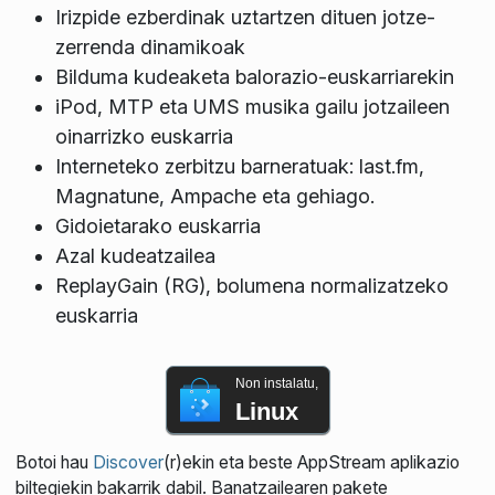
Irizpide ezberdinak uztartzen dituen jotze-
zerrenda dinamikoak
Bilduma kudeaketa balorazio-euskarriarekin
iPod, MTP eta UMS musika gailu jotzaileen
oinarrizko euskarria
Interneteko zerbitzu barneratuak: last.fm,
Magnatune, Ampache eta gehiago.
Gidoietarako euskarria
Azal kudeatzailea
ReplayGain (RG), bolumena normalizatzeko
euskarria
Non instalatu,
Linux
Botoi hau
Discover
(r)ekin eta beste AppStream aplikazio
biltegiekin bakarrik dabil. Banatzailearen pakete