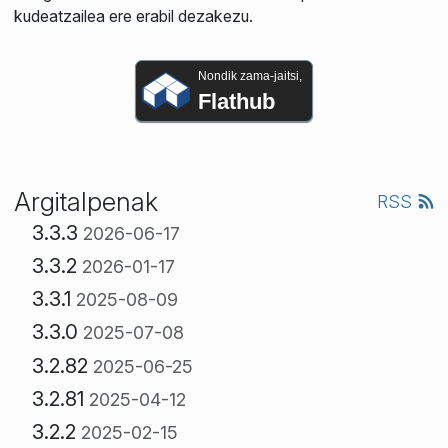
kudeatzailea ere erabil dezakezu.
Nondik zama-jaitsi,
Flathub
Argitalpenak
RSS
3.3.3
2026-06-17
3.3.2
2026-01-17
3.3.1
2025-08-09
3.3.0
2025-07-08
3.2.82
2025-06-25
3.2.81
2025-04-12
3.2.2
2025-02-15