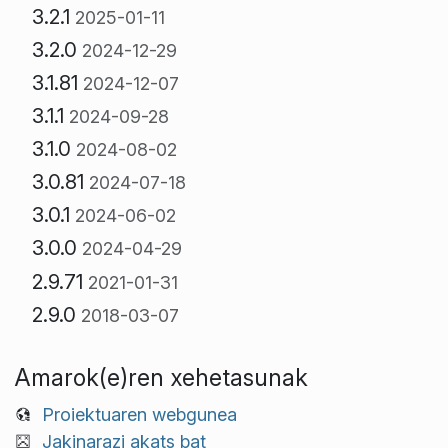
3.2.1
2025-01-11
3.2.0
2024-12-29
3.1.81
2024-12-07
3.1.1
2024-09-28
3.1.0
2024-08-02
3.0.81
2024-07-18
3.0.1
2024-06-02
3.0.0
2024-04-29
2.9.71
2021-01-31
2.9.0
2018-03-07
Amarok(e)ren xehetasunak
Proiektuaren webgunea
Jakinarazi akats bat