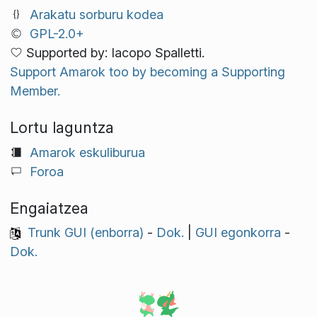
Arakatu sorburu kodea
GPL-2.0+
Supported by: Iacopo Spalletti.
Support Amarok too by becoming a Supporting
Member.
Lortu laguntza
Amarok eskuliburua
Foroa
Engaiatzea
Trunk GUI (enborra)
-
Dok.
|
GUI egonkorra
-
Dok.