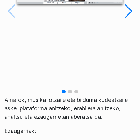
Amarok, musika jotzaile eta bilduma kudeatzaile
aske, plataforma anitzeko, erabilera anitzeko,
ahaltsu eta ezaugarrietan aberatsa da.
Ezaugarriak: