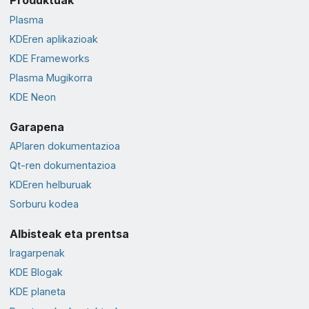
Produktuak
Plasma
KDEren aplikazioak
KDE Frameworks
Plasma Mugikorra
KDE Neon
Garapena
APIaren dokumentazioa
Qt-ren dokumentazioa
KDEren helburuak
Sorburu kodea
Albisteak eta prentsa
Iragarpenak
KDE Blogak
KDE planeta