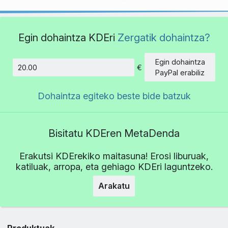
Egin dohaintza KDEri
Zergatik dohaintza?
Egin dohaintza
€
Kopurua
PayPal erabiliz
Dohaintza egiteko beste bide batzuk
Bisitatu KDEren MetaDenda
Erakutsi KDErekiko maitasuna! Erosi liburuak,
katiluak, arropa, eta gehiago KDEri laguntzeko.
Arakatu