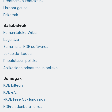
Prentsarako kontaktuak
Hainbat gauza
Eskerrak
Baliabideak
Komunitateko Wikia
Laguntza
Zama-jaitsi KDE softwarea
Jokabide-kodea
Pribatutasun politika
Aplikazioen pribatutasun politika
Jomugak
KDE biltegia
KDE e.V.
«KDE Free Qt» fundazioa
KDEren denbora-lerroa