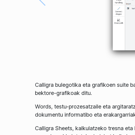
Calligra bulegotika eta grafikoen suite 
bektore-grafikoak ditu.
Words, testu-prozesatzaile eta argitaratz
dokumentu informatibo eta erakargarriak 
Calligra Sheets, kalkulatzeko tresna eta k