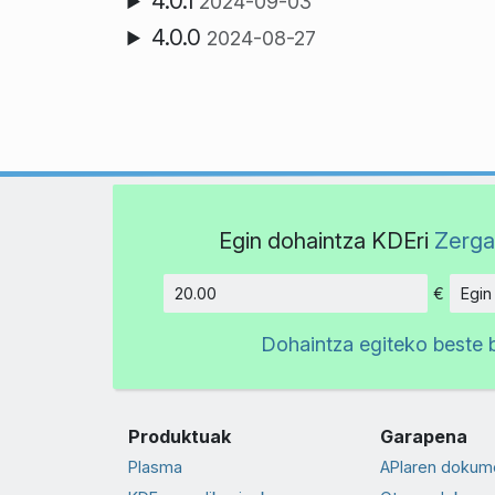
4.0.1
2024-09-03
4.0.0
2024-08-27
Egin dohaintza KDEri
Zerga
€
Egin
Kopurua
Dohaintza egiteko beste 
Produktuak
Garapena
Plasma
APIaren dokum