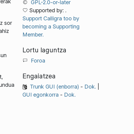
rerak
GPL-2.0-or-later
Supported by: .
Support Calligra too by
z sor
becoming a Supporting
ahiz
Member.
Lortu laguntza
sun
Foroa
Engaiatzea
t,
mundua
Trunk GUI (enborra)
-
Dok.
|
GUI egonkorra
-
Dok.