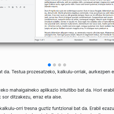
bat da. Testua prozesatzeko, kalkulu-orriak, aurkezpen e
eko mahaigaineko aplikazio intuitibo bat da. Hori erabil
sor ditzakezu, erraz eta aise.
alkulu-orri tresna guztiz funtzional bat da. Erabil ezaz