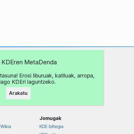
tu KDEren MetaDenda
asuna! Erosi liburuak, katiluak, arropa,
iago KDEri laguntzeko.
Arakatu
Jomugak
Wikia
KDE biltegia