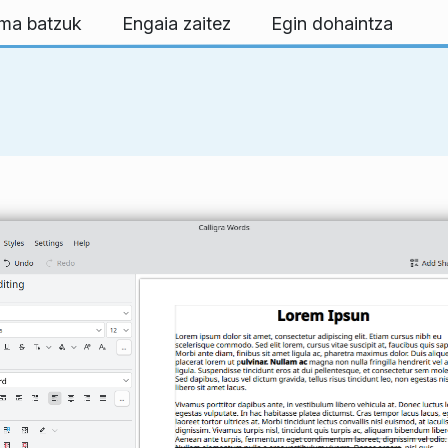
rma batzuk
Engaia zaitez
Egin dohaintza