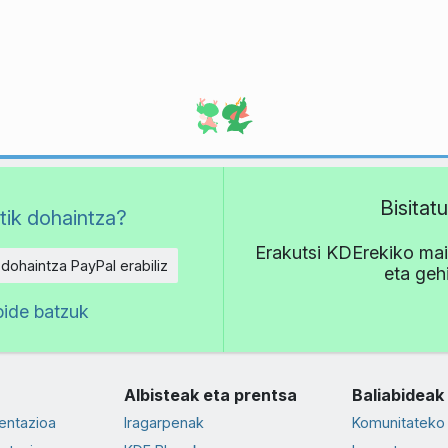
Bisita
tik dohaintza?
Erakutsi KDErekiko mait
 dohaintza PayPal erabiliz
eta geh
bide batzuk
Albisteak eta prentsa
Baliabideak
entazioa
Iragarpenak
Komunitateko 