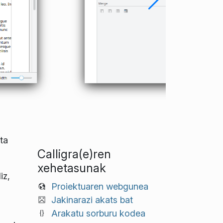
ta
Calligra(e)ren
xehetasunak
iz,
Proiektuaren webgunea
Jakinarazi akats bat
u
Arakatu sorburu kodea