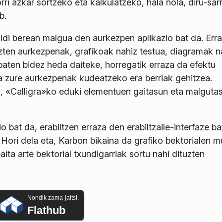
ri azkar sortzeko eta kalkulatzeko, hala nola, diru-sar
b.
aldi berean malgua den aurkezpen aplikazio bat da. Erra
zten aurkezpenak, grafikoak nahiz testua, diagramak n
 baten bidez heda daiteke, horregatik erraza da efektu
ta zure aurkezpenak kudeatzeko era berriak gehitzea.
z, «Calligra»ko eduki elementuen gaitasun eta malguta
 bat da, erabiltzen erraza den erabiltzaile-interfaze ba
 Hori dela eta, Karbon bikaina da grafiko bektorialen 
aita arte bektorial txundigarriak sortu nahi dituzten
Nondik zama-jaitsi,
Flathub