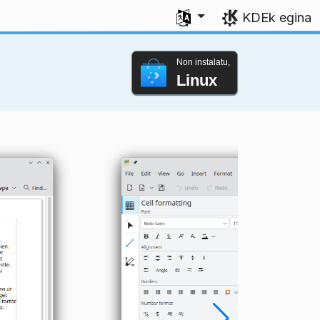
Aukeratu zure hizkuntza
KDEk egina
Non instalatu,
Linux