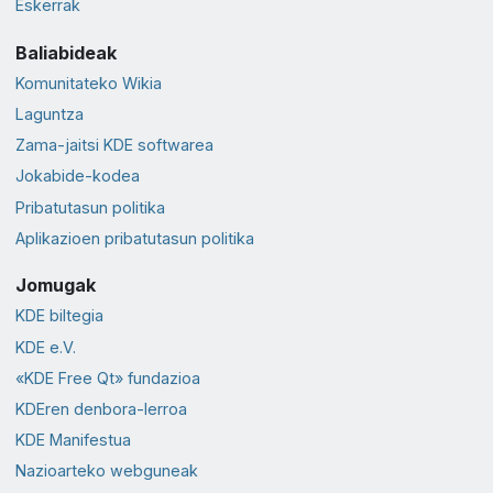
Eskerrak
Baliabideak
Komunitateko Wikia
Laguntza
Zama-jaitsi KDE softwarea
Jokabide-kodea
Pribatutasun politika
Aplikazioen pribatutasun politika
Jomugak
KDE biltegia
KDE e.V.
«KDE Free Qt» fundazioa
KDEren denbora-lerroa
KDE Manifestua
Nazioarteko webguneak