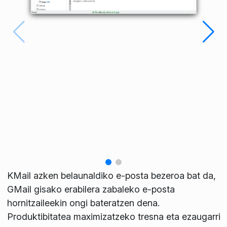
KMail azken belaunaldiko e-posta bezeroa bat da,
GMail gisako erabilera zabaleko e-posta
hornitzaileekin ongi bateratzen dena.
Produktibitatea maximizatzeko tresna eta ezaugarri