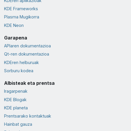
KDEren aplikazioak
KDE Frameworks
Plasma Mugikorra
KDE Neon
Garapena
APIaren dokumentazioa
Qt-ren dokumentazioa
KDEren helburuak
Sorburu kodea
Albisteak eta prentsa
Iragarpenak
KDE Blogak
KDE planeta
Prentsarako kontaktuak
Hainbat gauza