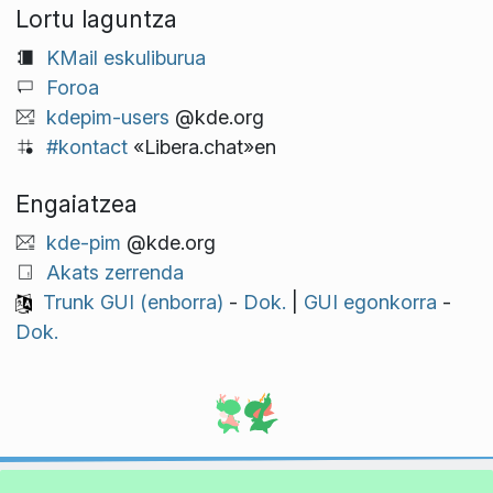
Lortu laguntza
KMail eskuliburua
Foroa
kdepim-users
@kde.org
#kontact
«Libera.chat»en
Engaiatzea
kde-pim
@kde.org
Akats zerrenda
Trunk GUI (enborra)
-
Dok.
|
GUI egonkorra
-
Dok.