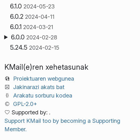
6.1.0
2024-05-23
6.0.2
2024-04-11
6.0.1
2024-03-21
6.0.0
2024-02-28
5.24.5
2024-02-15
KMail(e)ren xehetasunak
Proiektuaren webgunea
Jakinarazi akats bat
Arakatu sorburu kodea
GPL-2.0+
Supported by: .
Support KMail too by becoming a Supporting
Member.