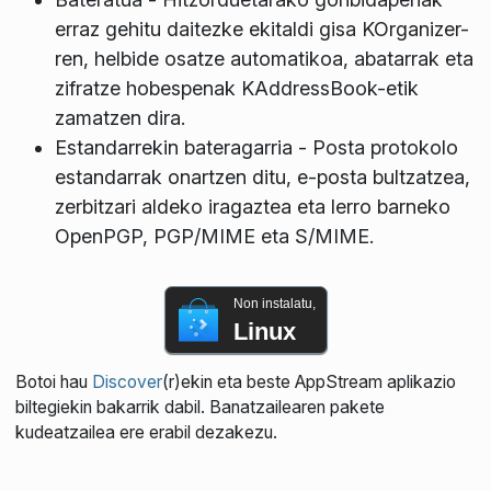
erraz gehitu daitezke ekitaldi gisa KOrganizer-
ren, helbide osatze automatikoa, abatarrak eta
zifratze hobespenak KAddressBook-etik
zamatzen dira.
Estandarrekin bateragarria - Posta protokolo
estandarrak onartzen ditu, e-posta bultzatzea,
zerbitzari aldeko iragaztea eta lerro barneko
OpenPGP, PGP/MIME eta S/MIME.
Non instalatu,
Linux
Botoi hau
Discover
(r)ekin eta beste AppStream aplikazio
biltegiekin bakarrik dabil. Banatzailearen pakete
kudeatzailea ere erabil dezakezu.