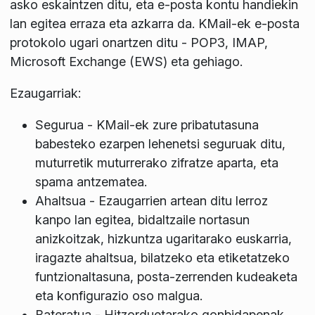
asko eskaintzen ditu, eta e-posta kontu handiekin
lan egitea erraza eta azkarra da. KMail-ek e-posta
protokolo ugari onartzen ditu - POP3, IMAP,
Microsoft Exchange (EWS) eta gehiago.
Ezaugarriak:
Segurua - KMail-ek zure pribatutasuna
babesteko ezarpen lehenetsi seguruak ditu,
muturretik muturrerako zifratze aparta, eta
spama antzematea.
Ahaltsua - Ezaugarrien artean ditu lerroz
kanpo lan egitea, bidaltzaile nortasun
anizkoitzak, hizkuntza ugaritarako euskarria,
iragazte ahaltsua, bilatzeko eta etiketatzeko
funtzionaltasuna, posta-zerrenden kudeaketa
eta konfigurazio oso malgua.
Bateratua - Hitzorduetarako gonbidapenak