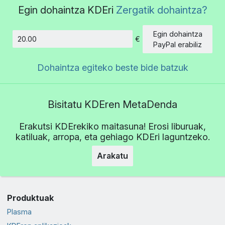
Egin dohaintza KDEri
Zergatik dohaintza?
Egin dohaintza
€
Kopurua
PayPal erabiliz
Dohaintza egiteko beste bide batzuk
Bisitatu KDEren MetaDenda
Erakutsi KDErekiko maitasuna! Erosi liburuak,
katiluak, arropa, eta gehiago KDEri laguntzeko.
Arakatu
Produktuak
Plasma