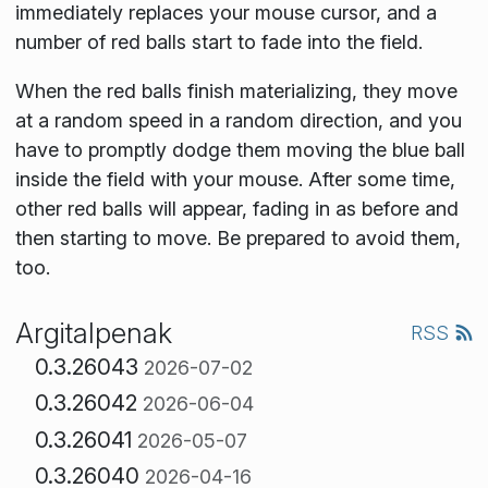
immediately replaces your mouse cursor, and a
number of red balls start to fade into the field.
When the red balls finish materializing, they move
at a random speed in a random direction, and you
have to promptly dodge them moving the blue ball
inside the field with your mouse. After some time,
other red balls will appear, fading in as before and
then starting to move. Be prepared to avoid them,
too.
Argitalpenak
RSS
0.3.26043
2026-07-02
0.3.26042
2026-06-04
0.3.26041
2026-05-07
0.3.26040
2026-04-16