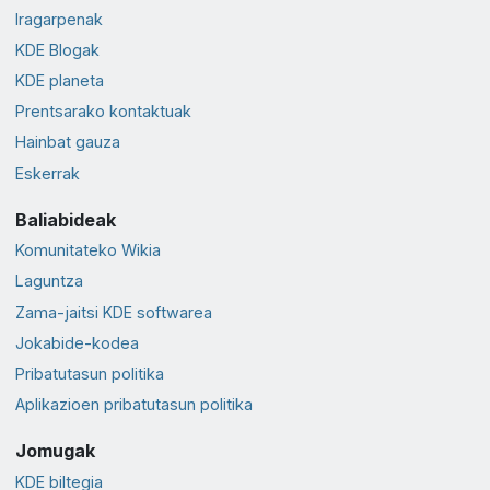
Iragarpenak
KDE Blogak
KDE planeta
Prentsarako kontaktuak
Hainbat gauza
Eskerrak
Baliabideak
Komunitateko Wikia
Laguntza
Zama-jaitsi KDE softwarea
Jokabide-kodea
Pribatutasun politika
Aplikazioen pribatutasun politika
Jomugak
KDE biltegia