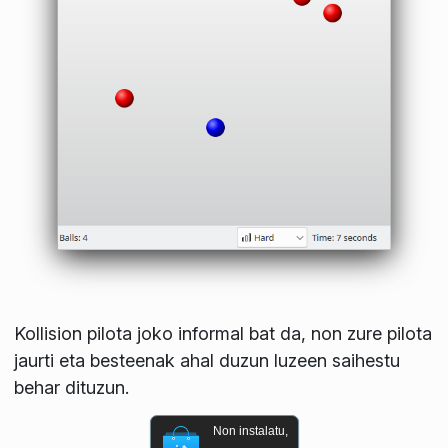
Kollision pilota joko informal bat da, non zure pilota
jaurti eta besteenak ahal duzun luzeen saihestu
behar dituzun.
Non instalatu,