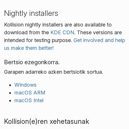
Nightly installers
Kollision nightly installers are also available to
download from the
KDE CDN
. These versions are
intended for testing purpose.
Get involved and help
us make them better!
Bertsio ezegonkorra.
Garapen adarreko azken bertsiotik sortua.
Windows
macOS ARM
macOS Intel
Kollision(e)ren xehetasunak