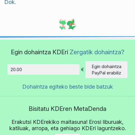
Dok.
Egin dohaintza KDEri
Zergatik dohaintza?
Egin dohaintza
€
Kopurua
PayPal erabiliz
Dohaintza egiteko beste bide batzuk
Bisitatu KDEren MetaDenda
Erakutsi KDErekiko maitasuna! Erosi liburuak,
katiluak, arropa, eta gehiago KDEri laguntzeko.