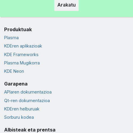
Arakatu
Produktuak
Plasma
KDEren aplikazioak
KDE Frameworks
Plasma Mugikorra
KDE Neon
Garapena
APIaren dokumentazioa
Qt-ren dokumentazioa
KDEren helburuak
Sorburu kodea
Albisteak eta prentsa