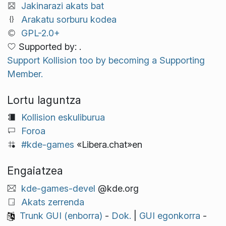
Jakinarazi akats bat
Arakatu sorburu kodea
GPL-2.0+
Supported by: .
Support Kollision too by becoming a Supporting
Member.
Lortu laguntza
Kollision eskuliburua
Foroa
#kde-games
«Libera.chat»en
Engaiatzea
kde-games-devel
@kde.org
Akats zerrenda
Trunk GUI (enborra)
-
Dok.
|
GUI egonkorra
-