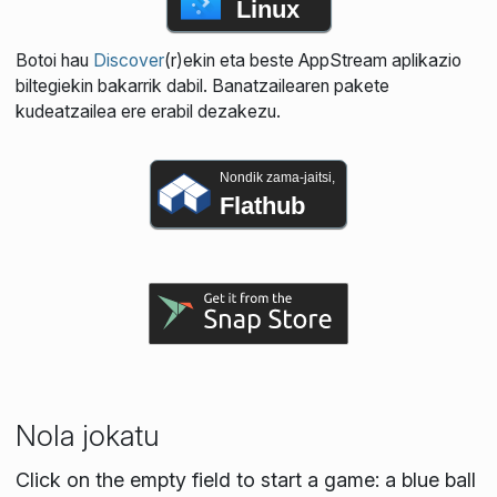
Linux
Botoi hau
Discover
(r)ekin eta beste AppStream aplikazio
biltegiekin bakarrik dabil. Banatzailearen pakete
kudeatzailea ere erabil dezakezu.
Nondik zama-jaitsi,
Flathub
Nola jokatu
Click on the empty field to start a game: a blue ball