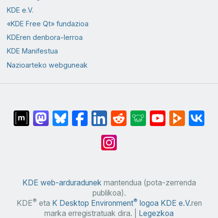
KDE e.V.
«KDE Free Qt» fundazioa
KDEren denbora-lerroa
KDE Manifestua
Nazioarteko webguneak
KDE web-arduradunek
mantendua (pota-zerrenda
publikoa).
®
®
KDE
eta
K Desktop Environment
logoa
KDE e.V.
ren
marka erregistratuak dira. |
Legezkoa