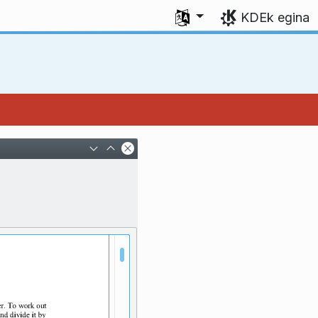
Aukeratu zure hizkuntza
KDEk egina