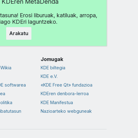
tu KDEren MetaDenda
asuna! Erosi liburuak, katiluak, arropa,
iago KDEri laguntzeko.
Arakatu
Jomugak
Wikia
KDE biltegia
KDE e.V.
DE softwarea
«KDE Free Qt» fundazioa
dea
KDEren denbora-lerroa
olitika
KDE Manifestua
ibatutasun
Nazioarteko webguneak