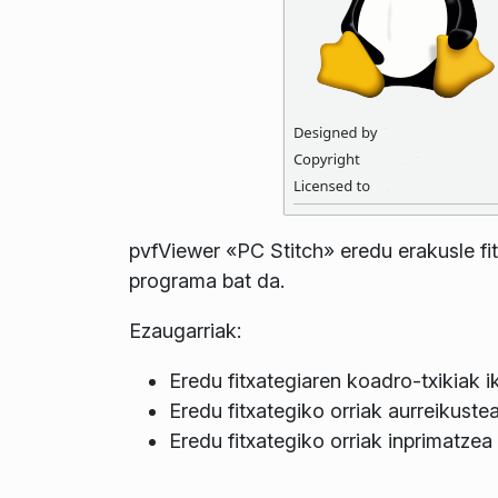
pvfViewer «PC Stitch» eredu erakusle fi
programa bat da.
Ezaugarriak:
Eredu fitxategiaren koadro-txikiak i
Eredu fitxategiko orriak aurreikuste
Eredu fitxategiko orriak inprimatzea