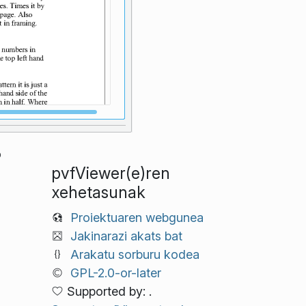
o
pvfViewer(e)ren
xehetasunak
Proiektuaren webgunea
Jakinarazi akats bat
Arakatu sorburu kodea
GPL-2.0-or-later
Supported by: .