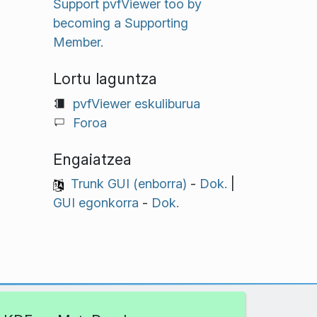
Support pvfViewer too by
becoming a Supporting
Member.
Lortu laguntza
pvfViewer eskuliburua
Foroa
Engaiatzea
Trunk GUI (enborra)
-
Dok.
|
GUI egonkorra
-
Dok.