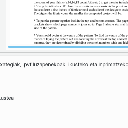
txategiak, .pvf luzapenekoak, ikusteko eta inprimatzek
kustea
a