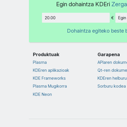
Egin dohaintza KDEri
Zerga
€
Egin
Kopurua
Dohaintza egiteko beste 
Produktuak
Garapena
Plasma
APIaren dokum
KDEren aplikazioak
Qt-ren dokume
KDE Frameworks
KDEren helburu
Plasma Mugikorra
Sorburu kodea
KDE Neon