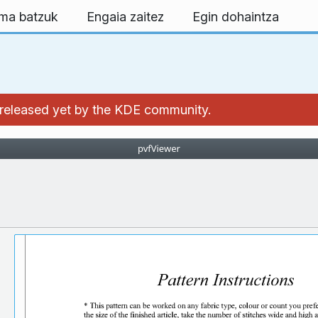
rma batzuk
Engaia zaitez
Egin dohaintza
't released yet by the KDE community.