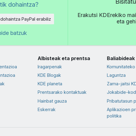
Bisita
tik dohaintza?
Erakutsi KDErekiko mait
 dohaintza PayPal erabiliz
eta geh
bide batzuk
Albisteak eta prentsa
Baliabideak
entazioa
Iragarpenak
Komunitateko 
ntazioa
KDE Blogak
Laguntza
ak
KDE planeta
Zama-jaitsi K
Prentsarako kontaktuak
Jokabide-ko
Hainbat gauza
Pribatutasun p
Eskerrak
Aplikazioen pr
politika