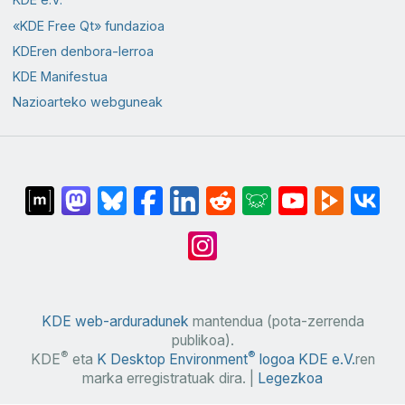
«KDE Free Qt» fundazioa
KDEren denbora-lerroa
KDE Manifestua
Nazioarteko webguneak
KDE web-arduradunek
mantendua (pota-zerrenda
publikoa).
®
®
KDE
eta
K Desktop Environment
logoa
KDE e.V.
ren
marka erregistratuak dira. |
Legezkoa