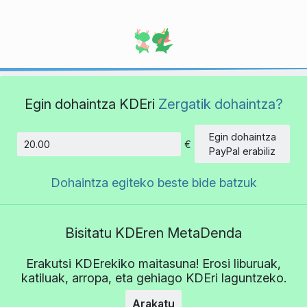
Egin dohaintza KDEri
Zergatik dohaintza?
Egin dohaintza
€
Kopurua
PayPal erabiliz
Dohaintza egiteko beste bide batzuk
Bisitatu KDEren MetaDenda
Erakutsi KDErekiko maitasuna! Erosi liburuak,
katiluak, arropa, eta gehiago KDEri laguntzeko.
Arakatu