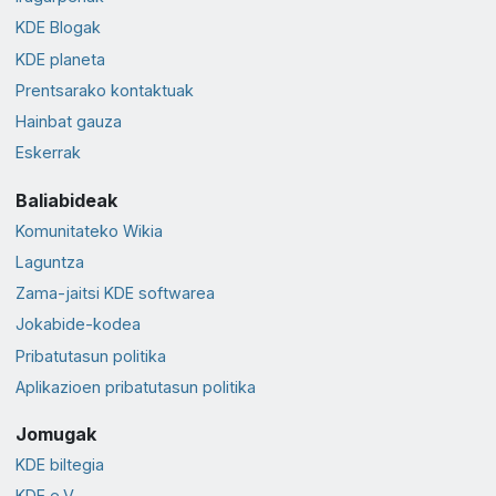
KDE Blogak
KDE planeta
Prentsarako kontaktuak
Hainbat gauza
Eskerrak
Baliabideak
Komunitateko Wikia
Laguntza
Zama-jaitsi KDE softwarea
Jokabide-kodea
Pribatutasun politika
Aplikazioen pribatutasun politika
Jomugak
KDE biltegia
KDE e.V.