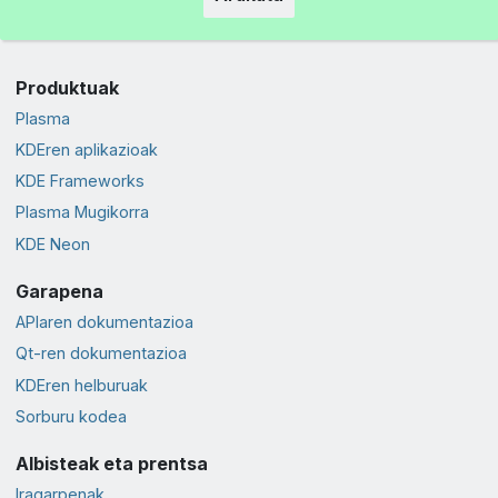
Produktuak
Plasma
KDEren aplikazioak
KDE Frameworks
Plasma Mugikorra
KDE Neon
Garapena
APIaren dokumentazioa
Qt-ren dokumentazioa
KDEren helburuak
Sorburu kodea
Albisteak eta prentsa
Iragarpenak