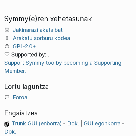
Symmy(e)ren xehetasunak
Jakinarazi akats bat
Arakatu sorburu kodea
GPL-2.0+
Supported by: .
Support Symmy too by becoming a Supporting
Member.
Lortu laguntza
Foroa
Engaiatzea
Trunk GUI (enborra)
-
Dok.
|
GUI egonkorra
-
Dok.