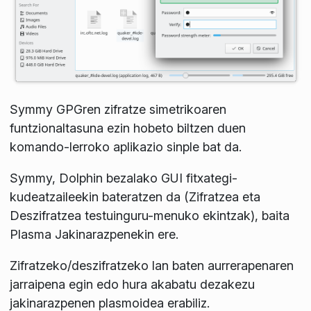
Symmy GPGren zifratze simetrikoaren
funtzionaltasuna ezin hobeto biltzen duen
komando-lerroko aplikazio sinple bat da.
Symmy, Dolphin bezalako GUI fitxategi-
kudeatzaileekin bateratzen da (Zifratzea eta
Deszifratzea testuinguru-menuko ekintzak), baita
Plasma Jakinarazpenekin ere.
Zifratzeko/deszifratzeko lan baten aurrerapenaren
jarraipena egin edo hura akabatu dezakezu
jakinarazpenen plasmoidea erabiliz.