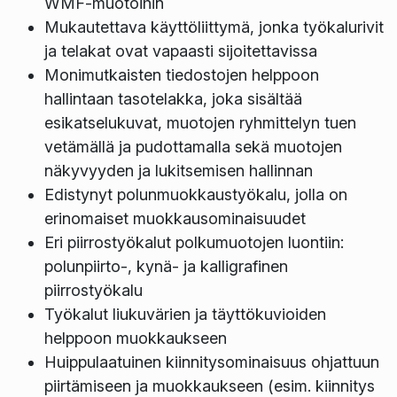
WMF-muotoihin
Mukautettava käyttöliittymä, jonka työkalurivit
ja telakat ovat vapaasti sijoitettavissa
Monimutkaisten tiedostojen helppoon
hallintaan tasotelakka, joka sisältää
esikatselukuvat, muotojen ryhmittelyn tuen
vetämällä ja pudottamalla sekä muotojen
näkyvyyden ja lukitsemisen hallinnan
Edistynyt polunmuokkaustyökalu, jolla on
erinomaiset muokkausominaisuudet
Eri piirrostyökalut polkumuotojen luontiin:
polunpiirto-, kynä- ja kalligrafinen
piirrostyökalu
Työkalut liukuvärien ja täyttökuvioiden
helppoon muokkaukseen
Huippulaatuinen kiinnitysominaisuus ohjattuun
piirtämiseen ja muokkaukseen (esim. kiinnitys