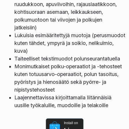
ruudukkoon, apuviivoihin, rajauslaatikkoon,
kohtisuoraan asemaan, leikkaukseen,
polkumuotoon tai viivojen ja polkujen
jatkeisiin)
Lukuisia esimääritettyjä muotoja (perusmuodot
kuten tähdet, ympyrä ja soikio, nelikulmio,
kuva)
Taiteelliset tekstimuodot polunseurantatuella
Monimutkaiset polku-operaatiot ja -tehosteet
kuten totuusarvo-operaatiot, polun tasoitus,
pyöristys ja hienosäätö sekä pyörre- ja
nipistystehosteet
Laajennettavissa kirjoittamalla liitännäisiä
uusille työkaluille, muodoille ja telakoille
Install on