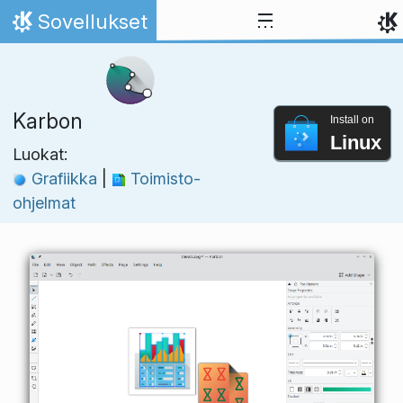
Skip to content
Sovellukset
Home
Karbon
Install on
Linux
Luokat:
Grafiikka
|
Toimisto-
ohjelmat