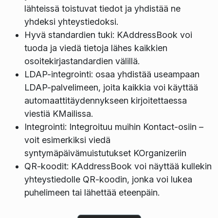
lähteissä toistuvat tiedot ja yhdistää ne
yhdeksi yhteystiedoksi.
Hyvä standardien tuki: KAddressBook voi
tuoda ja viedä tietoja lähes kaikkien
osoitekirjastandardien välillä.
LDAP-integrointi: osaa yhdistää useampaan
LDAP-palvelimeen, joita kaikkia voi käyttää
automaattitäydennykseen kirjoitettaessa
viestiä KMailissa.
Integrointi: Integroituu muihin Kontact-osiin –
voit esimerkiksi viedä
syntymäpäivämuistutukset KOrganizeriin
QR-koodit: KAddressBook voi näyttää kullekin
yhteystiedolle QR-koodin, jonka voi lukea
puhelimeen tai lähettää eteenpäin.