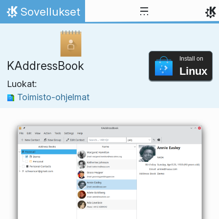
Skip to content
Sovellukset
Home
Install on
KAddressBook
Linux
Luokat:
Toimisto-ohjelmat