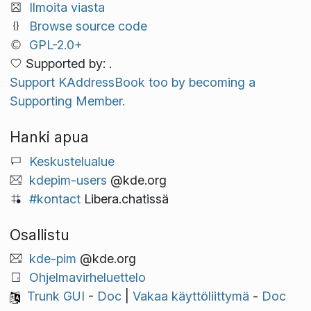
Ilmoita viasta
Browse source code
GPL-2.0+
Supported by: .
Support KAddressBook too by becoming a
Supporting Member.
Hanki apua
Keskustelualue
kdepim-users
@kde.org
#kontact
Libera.chatissä
Osallistu
kde-pim
@kde.org
Ohjelmavirheluettelo
Trunk GUI
-
Doc
|
Vakaa käyttöliittymä
-
Doc