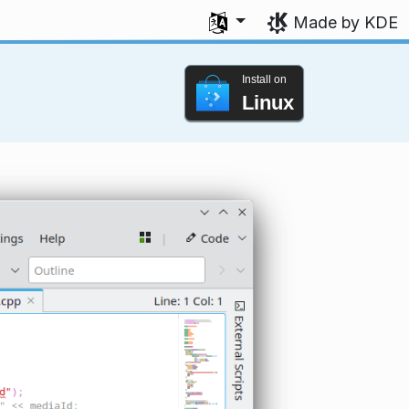
Select your language
Made by KDE
Install on
Linux