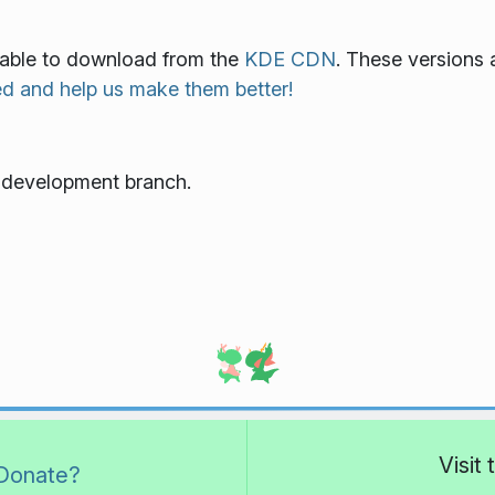
ilable to download from the
KDE CDN
. These versions 
ed and help us make them better!
e development branch.
Visit
Donate?