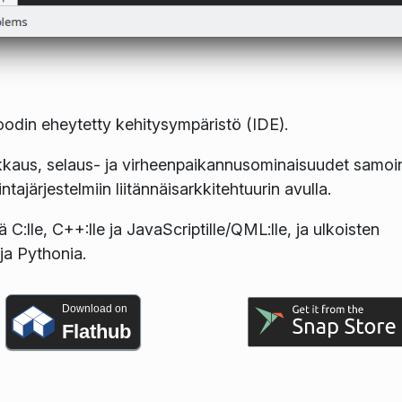
din eheytetty kehitysympäristö (IDE).
uokkaus, selaus- ja virheenpaikannusominaisuudet samoi
tajärjestelmiin liitännäisarkkitehtuurin avulla.
C:lle, C++:lle ja JavaScriptille/QML:lle, ja ulkoisten
 ja Pythonia.
Download on
Flathub