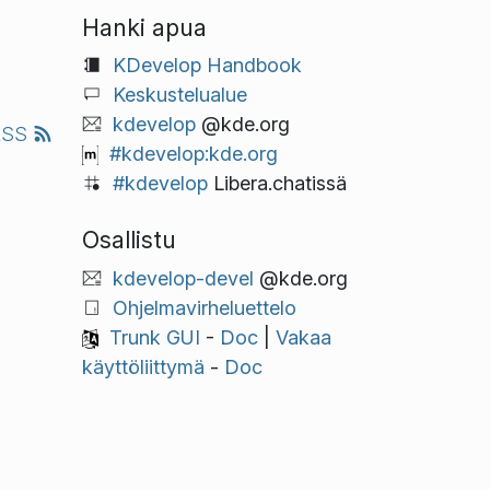
Hanki apua
KDevelop Handbook
Keskustelualue
kdevelop
@kde.org
RSS
#kdevelop:kde.org
#kdevelop
Libera.chatissä
Osallistu
kdevelop-devel
@kde.org
Ohjelmavirheluettelo
Trunk GUI
-
Doc
|
Vakaa
käyttöliittymä
-
Doc