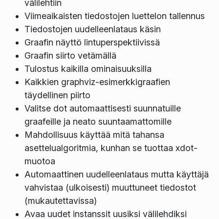
välilehtiin
Viimeaikaisten tiedostojen luettelon tallennus
Tiedostojen uudelleenlataus käsin
Graafin näyttö lintuperspektiivissä
Graafin siirto vetämällä
Tulostus kaikilla ominaisuuksilla
Kaikkien graphviz-esimerkkigraafien
täydellinen piirto
Valitse dot automaattisesti suunnatuille
graafeille ja neato suuntaamattomille
Mahdollisuus käyttää mitä tahansa
asettelualgoritmia, kunhan se tuottaa xdot-
muotoa
Automaattinen uudelleenlataus mutta käyttäjä
vahvistaa (ulkoisesti) muuttuneet tiedostot
(mukautettavissa)
Avaa uudet instanssit uusiksi välilehdiksi