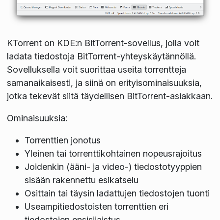
KTorrent on KDE:n BitTorrent-sovellus, jolla voit
ladata tiedostoja BitTorrent-yhteyskäytännöllä.
Sovelluksella voit suorittaa useita torrentteja
samanaikaisesti, ja siinä on erityisominaisuuksia,
jotka tekevät siitä täydellisen BitTorrent-asiakkaan.
Ominaisuuksia:
Torrenttien jonotus
Yleinen tai torrenttikohtainen nopeusrajoitus
Joidenkin (ääni- ja video-) tiedostotyyppien
sisään rakennettu esikatselu
Osittain tai täysin ladattujen tiedostojen tuonti
Useampitiedostoisten torrenttien eri
tiedostojen ensisijaistus