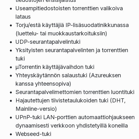
Useampitiedostoisten torrenttien valikoiva
lataus
Torju/estä käyttäjiä IP-lisäsuodatinikkunassa
(luettelu- tai muokkaustarkoituksiin)
UDP-seurantapalvelintuki
Yksityisten seurantapalvelinten ja torrenttien
tuki
µTorrentin käyttäjävaihdon tuki
Yhteyskäytännön salaustuki (Azureuksen
kanssa yhteensopiva)
Seurantapalvelimettomien torrenttien luontituki
Hajautettujen tiivistetaulukoiden tuki (DHT,
Mainline-versio)
UPnP-tuki LAN-porttien automaattiohjaukseen
dynaamisesti verkkoon yhdistetyillä koneilla
Webseed-tuki