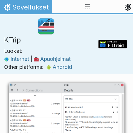
Skip to content
Sovellukset
Home
KTrip
Luokat:
Internet
|
Apuohjelmat
Other platforms:
Android