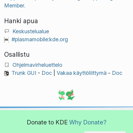
Member.
Hanki apua
Keskustelualue
#plasmamobile:kde.org
Osallistu
Ohjelmavirheluettelo
Trunk GUI
-
Doc
|
Vakaa käyttöliittymä
-
Doc
Donate to KDE
Why Donate?