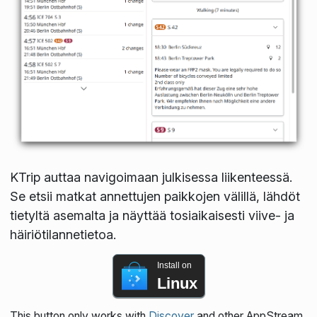
KTrip auttaa navigoimaan julkisessa liikenteessä.
Se etsii matkat annettujen paikkojen välillä, lähdöt
tietyltä asemalta ja näyttää tosiaikaisesti viive- ja
häiriötilannetietoa.
Install on
Linux
This button only works with
Discover
and other AppStream