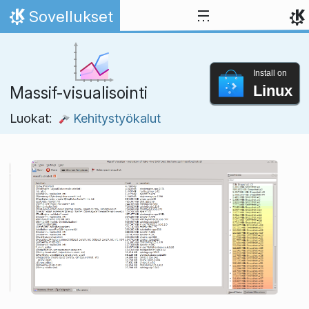
Skip to content
Sovellukset
Home
Install on
Linux
Massif-visualisointi
Luokat:
Kehitystyökalut