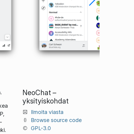
NeoChat –
.
yksityiskohdat
kea
Ilmoita viasta
P,
Browse source code
-
GPL-3.0
ki.