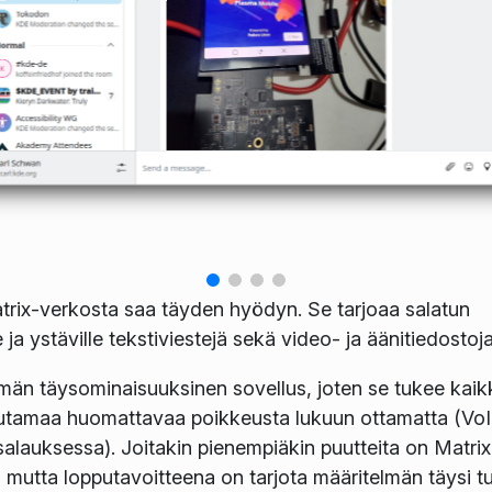
trix-verkosta saa täyden hyödyn. Se tarjoaa salatun
ja ystäville tekstiviestejä sekä video- ja äänitiedostoja
män täysominaisuuksinen sovellus, joten se tukee kaik
tamaa huomattavaa poikkeusta lukuun ottamatta (VoI
-salauksessa). Joitakin pienempiäkin puutteita on Matrix
mutta lopputavoitteena on tarjota määritelmän täysi tu