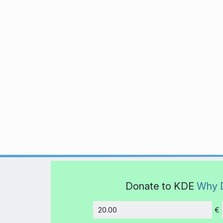
Donate to KDE
Why 
€
Amount