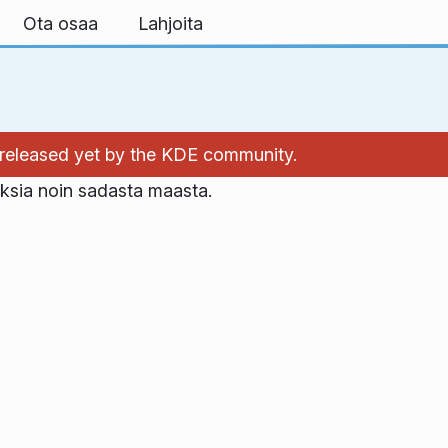
Ota osaa
Lahjoita
't released yet by the KDE community.
uksia noin sadasta maasta.