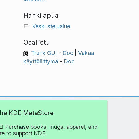
Hanki apua
Keskustelualue
Osallistu
Trunk GUI
-
Doc
|
Vakaa
käyttöliittymä
-
Doc
 the KDE MetaStore
! Purchase books, mugs, apparel, and
e to support KDE.