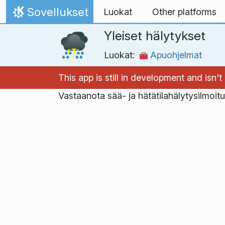
Skip to content
Sovellukset
Luokat
Other platforms
Home
Yleiset hälytykset
Luokat:
Apuohjelmat
This app is still in development and isn
Vastaanota sää- ja hätätilahälytysilmoit