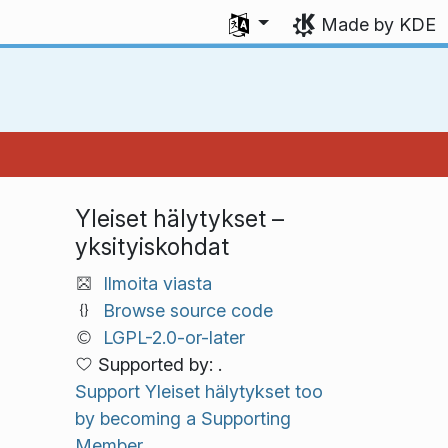
Select your language
Made by KDE
Yleiset hälytykset –
yksityiskohdat
Ilmoita viasta
Browse source code
LGPL-2.0-or-later
Supported by: .
Support Yleiset hälytykset too
by becoming a Supporting
Member.